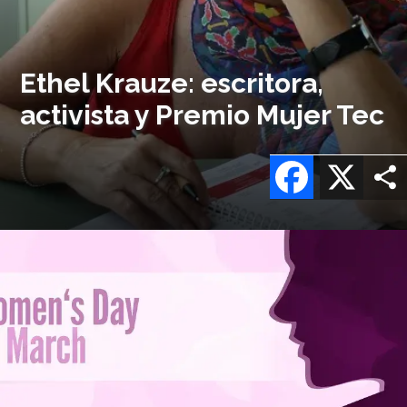
Ethel Krauze: escritora,
activista y Premio Mujer Tec
Facebook
X
Imagen
o
logo