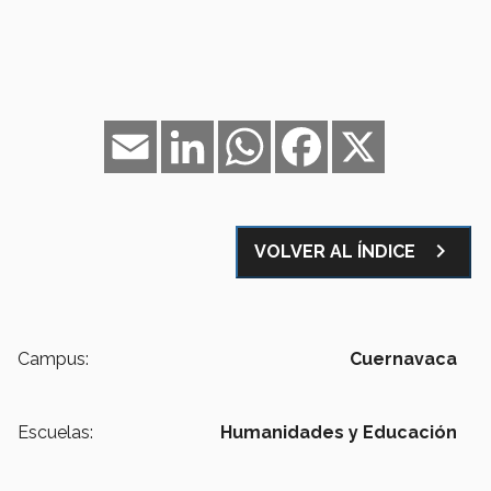
Email
LinkedIn
WhatsApp
Facebook
X
navigate_next
VOLVER AL ÍNDICE
Campus:
Cuernavaca
Escuelas:
Humanidades y Educación