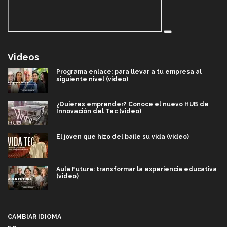
Videos
Programa enlace: para llevar a tu empresa al
siguiente nivel (video)
¿Quieres emprender? Conoce el nuevo HUB de
Innovación del Tec (video)
El joven que hizo del baile su vida (video)
Aula Futura: transformar la experiencia educativa
(video)
Más que un festival cultural: así es la magia de
VIBRART 2026 (video)
CAMBIAR IDIOMA