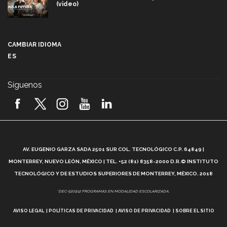
(video)
Más que un festival cultural: así es la magia de
VIBRART 2026 (video)
CAMBIAR IDIOMA
ES
Javier Guzmán: investigación con impacto social
(video)
Síguenos
¡México, en el top del mundial de robótica FIRST
2026! (video)
Vida Tec: Pasión, disciplina y básquetbol, con Gael
Adame (video)
A
AV. EUGENIO GARZA SADA 2501 SUR COL. TECNOLÓGICO C.P. 64849 |
L
¿Cómo es el Modelo Educativo Tec? (video)
MONTERREY, NUEVO LEÓN, MÉXICO | TEL. +52 (81) 8358-2000 D.R.© INSTITUTO
TECNOLÓGICO Y DE ESTUDIOS SUPERIORES DE MONTERREY, MÉXICO. 2018
Vida Tec: Feminismo e Inteligencia Artificial, Paola
*DEC-520912 PROGRAMAS EN MODALIDAD ESCOLARIZADA.
Ricaurte (video)
AVISO LEGAL
POLÍTICAS DE PRIVACIDAD
AVISO DE PRIVACIDAD
SOBRE EL SITIO