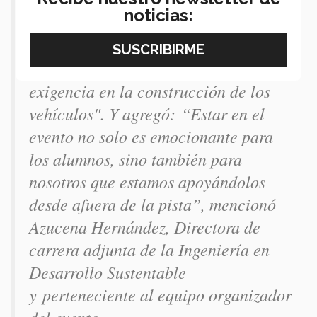
que inició. Cada edición contamos
noticias:
con más equipos inscritos,
rediseñamos una pista con mayor
dificultad e incrementamos la
exigencia en la construcción de los
vehículos". Y agregó: “Estar en el
evento no solo es emocionante para
los alumnos, sino también para
nosotros que estamos apoyándolos
desde afuera de la pista”, mencionó
Azucena Hernández, Directora de
carrera adjunta de la Ingeniería en
Desarrollo Sustentable
y perteneciente al equipo organizador