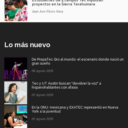
Estudiantes de 5 campus Tec impulsan
proyectos en la Sierra Tarahumara
Juan José Flores Nava
Lo más nuevo
De PrepaTec Qro al mundo: el escenario donde nació un
gran sueño
06 Agosto 2026
Tec y UT Austin buscan "devolver la voz" a
hispanohablantes con afasia
05 Agosto 2026
En la ONU: mexicana y EXATEC representó en Nueva
York a la juventud
05 Agosto 2026