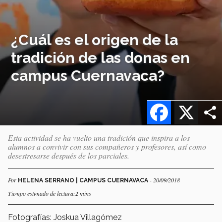
¿Cuál es el origen de la
tradición de las donas en
campus Cuernavaca?
Facebook
X
Esta actividad se ha vuelto una tradición que inspira a los
alumnos a convivir con sus compañeros y profesores, así como
desestresarse después de los parciales.
Por
- 20/09/2018
HELENA SERRANO | CAMPUS CUERNAVACA
Tiempo estimado de lectura:2 mins
Fotografías: Joskua Villagómez