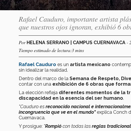
Rafael Cauduro, importante artista plás
que nuestros ojos ignoran, exhibió 6 
Por
- 
HELENA SERRANO | CAMPUS CUERNAVACA
Tiempo estimado de lectura:3 mins
Rafael Cauduro
es un
artista mexicano
contempo
sin idealizar la realidad.
Dentro del marco de la
Semana de Respeto, Diver
contar con una
exhibición de 6 obras que forman
La elección refleja
diferentes momentos de la tr
discapacidad en la esencia del ser humano
.
"Cauduro es
reconocido nacional e internacionalme
incongruencia que ve en el mundo"
explica Conch de
Cuernavaca.
Y prosigue:
"
Rompió
con todas las
reglas tradicional