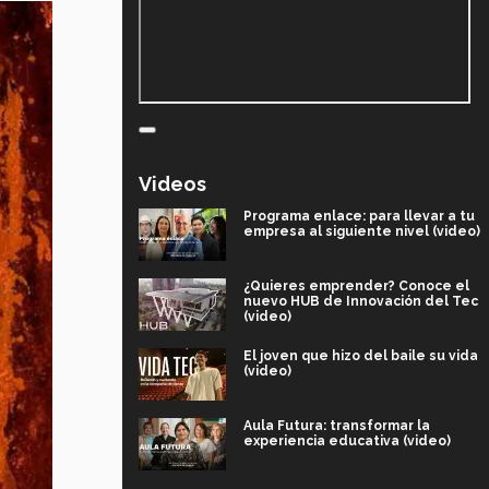
Videos
Programa enlace: para llevar a tu
empresa al siguiente nivel (video)
¿Quieres emprender? Conoce el
nuevo HUB de Innovación del Tec
(video)
El joven que hizo del baile su vida
(video)
Aula Futura: transformar la
experiencia educativa (video)