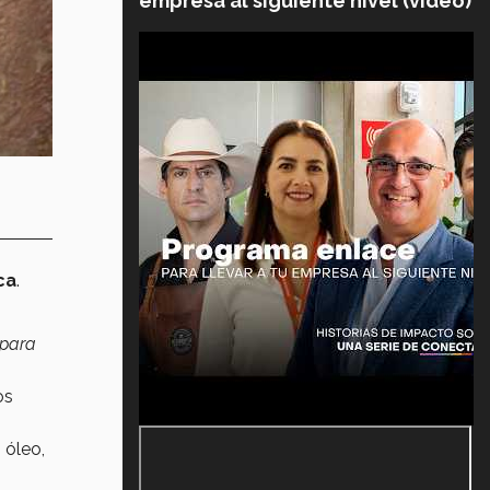
empresa al siguiente nivel (video)
ca
.
 para
os
 óleo,