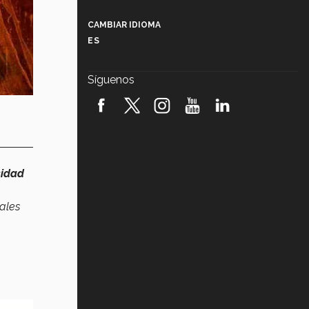
Más que un festival cultural: así es
la magia de VIBRART 2026 (video)
CAMBIAR IDIOMA
ES
Javier Guzmán: investigación con
impacto social (video)
Síguenos
¡México, en el top del mundial de
robótica FIRST 2026! (video)
Vida Tec: Pasión, disciplina y
básquetbol, con Gael Adame
(video)
cidad
¿Cómo es el Modelo Educativo
Tec? (video)
ales
Vida Tec: Feminismo e Inteligencia
Artificial, Paola Ricaurte (video)