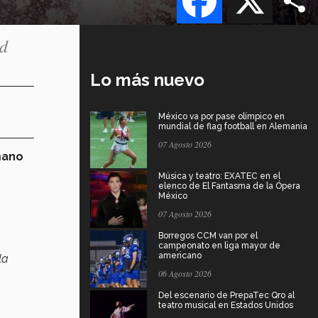
ad
Lo más nuevo
México va por pase olímpico en
mundial de flag football en Alemania
07 Agosto 2026
mano
Música y teatro: EXATEC en el
elenco de El Fantasma de la Ópera
México
07 Agosto 2026
Borregos CCM van por el
campeonato en liga mayor de
americano
la
06 Agosto 2026
Del escenario de PrepaTec Qro al
teatro musical en Estados Unidos