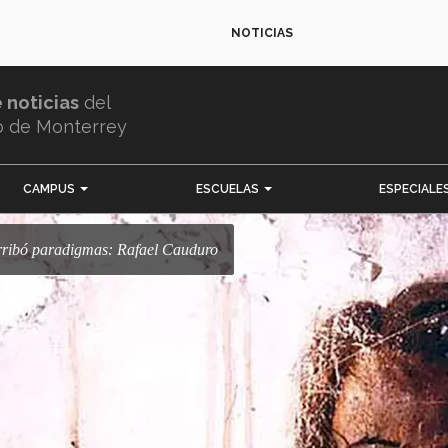
NOTICIAS
e noticias
del
o de Monterrey
CAMPUS
ESCUELAS
ESPECIALE
derribó paradigmas: Rafael Cauduro