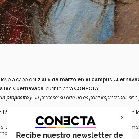
 llevó a cabo del
2 al 6 de marzo en el campus Cuernava
aTec Cuernavaca
, cuenta para
CONECTA
:
 un propósito
y un proceso: su arte no es para impresionar, sino
 técnicas, utilizando diversos materiales lo que introduce a l
×
io, escultura, bocetos y el uso de diferentes materiales como:
como ladrillos, maderas, metales, azulejos.
Recibe nuestro newsletter de