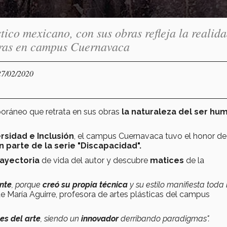
tico mexicano, con sus obras refleja la realid
obras en campus Cuernavaca
27/02/2020
ráneo que retrata en sus obras
la naturaleza del ser hu
sidad e Inclusión
, el campus Cuernavaca tuvo el honor de
 parte de la serie "Discapacidad".
ayectoria
de vida del autor y descubre
matices
de la
nte
, porque
creó su propia técnica
y su estilo manifiesta toda 
 María Aguirre, profesora de artes plásticas del campus
es del arte
, siendo un
innovador
derribando paradigmas".