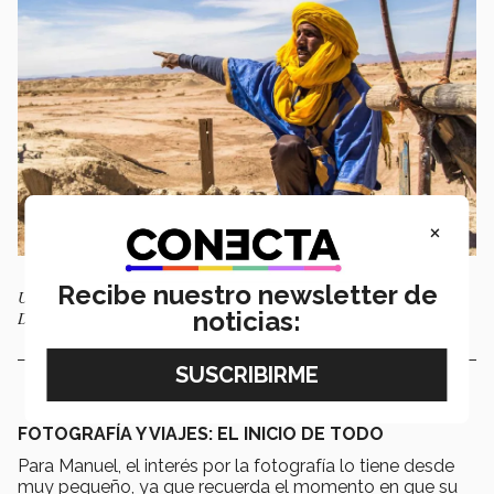
×
Recibe nuestro newsletter de
Un habitante de Marruecos fotografiado por el EXATEC Manuel
noticias:
Delgado.
FOTOGRAFÍA Y VIAJES: EL INICIO DE TODO
Para Manuel, el interés por la fotografía lo tiene desde
muy pequeño, ya que recuerda el momento en que su