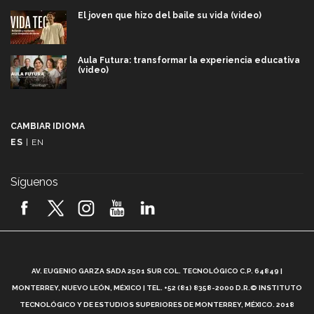
El joven que hizo del baile su vida (video)
Aula Futura: transformar la experiencia educativa
(video)
Más que un festival cultural: así es la magia de
VIBRART 2026 (video)
CAMBIAR IDIOMA
ES
|
EN
Javier Guzmán: investigación con impacto social
(video)
Síguenos
¡México, en el top del mundial de robótica FIRST
2026! (video)
Vida Tec: Pasión, disciplina y básquetbol, con Gael
Adame (video)
A
AV. EUGENIO GARZA SADA 2501 SUR COL. TECNOLÓGICO C.P. 64849 |
L
¿Cómo es el Modelo Educativo Tec? (video)
MONTERREY, NUEVO LEÓN, MÉXICO | TEL. +52 (81) 8358-2000 D.R.© INSTITUTO
TECNOLÓGICO Y DE ESTUDIOS SUPERIORES DE MONTERREY, MÉXICO. 2018