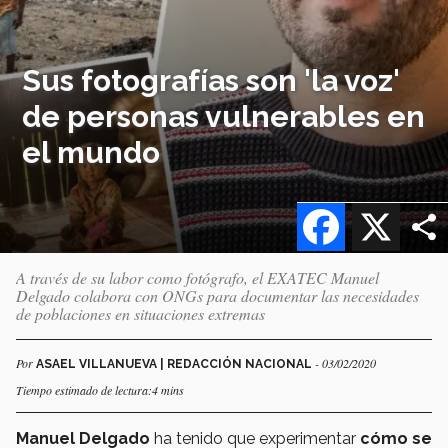
Sus fotografías son 'la voz'
de personas vulnerables en
el mundo
Facebook
X
A través de su labor como fotógrafo, el EXATEC Manuel
Delgado colabora con ONGs para documentar las necesidades
de poblaciones en situaciones extremas
Por
- 03/02/2020
ASAEL VILLANUEVA | REDACCIÓN NACIONAL
Tiempo estimado de lectura:4 mins
Manuel Delgado
ha tenido que experimentar
cómo se