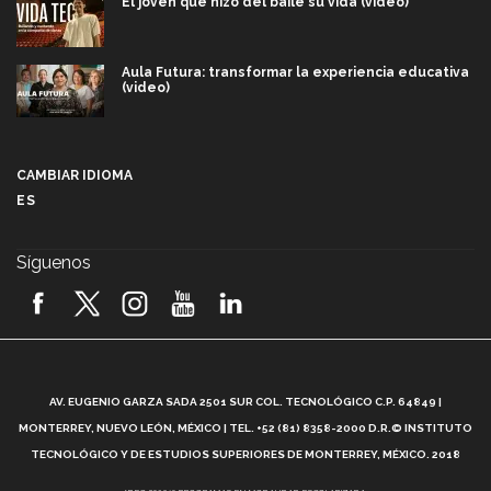
El joven que hizo del baile su vida (video)
Aula Futura: transformar la experiencia educativa
(video)
Más que un festival cultural: así es la magia de
VIBRART 2026 (video)
CAMBIAR IDIOMA
ES
Javier Guzmán: investigación con impacto social
(video)
Síguenos
¡México, en el top del mundial de robótica FIRST
2026! (video)
Vida Tec: Pasión, disciplina y básquetbol, con Gael
Adame (video)
A
AV. EUGENIO GARZA SADA 2501 SUR COL. TECNOLÓGICO C.P. 64849 |
L
¿Cómo es el Modelo Educativo Tec? (video)
MONTERREY, NUEVO LEÓN, MÉXICO | TEL. +52 (81) 8358-2000 D.R.© INSTITUTO
TECNOLÓGICO Y DE ESTUDIOS SUPERIORES DE MONTERREY, MÉXICO. 2018