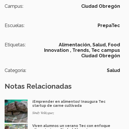
Campus:
Ciudad Obregón
Escuelas:
PrepaTec
Etiquetas:
Alimentación,
Salud,
Food
Innovation ,
Trends,
Tec campus
Ciudad Obregón
Categoría:
Salud
Notas Relacionadas
¡Emprender en alimentos! Inaugura Tec
startup de carne cultivada
Sindy Velázquez
Viven alumnos un verano Tec con enfoque