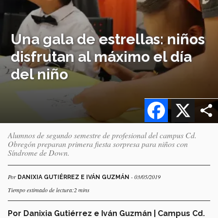
Una gala de estrellas: niños
disfrutan al máximo el día
del niño
Facebook
X
Alumnos de segundo semestre de profesional del campus Cd.
Obregón preparan primera fiesta sorpresa para niños con
Síndrome de Down.
Por
- 03/05/2019
DANIXIA GUTIÉRREZ E IVÁN GUZMÁN
Tiempo estimado de lectura:2 mins
Por Danixia Gutiérrez e Iván Guzmán | Campus Cd.