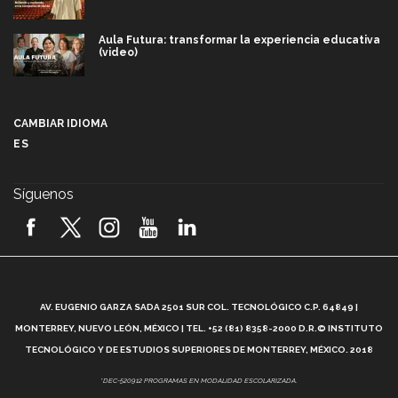
Aula Futura: transformar la experiencia educativa
(video)
Más que un festival cultural: así es la magia de
VIBRART 2026 (video)
CAMBIAR IDIOMA
ES
Javier Guzmán: investigación con impacto social
(video)
Síguenos
¡México, en el top del mundial de robótica FIRST
2026! (video)
Vida Tec: Pasión, disciplina y básquetbol, con Gael
Adame (video)
A
AV. EUGENIO GARZA SADA 2501 SUR COL. TECNOLÓGICO C.P. 64849 |
L
¿Cómo es el Modelo Educativo Tec? (video)
MONTERREY, NUEVO LEÓN, MÉXICO | TEL. +52 (81) 8358-2000 D.R.© INSTITUTO
TECNOLÓGICO Y DE ESTUDIOS SUPERIORES DE MONTERREY, MÉXICO. 2018
Vida Tec: Feminismo e Inteligencia Artificial, Paola
*DEC-520912 PROGRAMAS EN MODALIDAD ESCOLARIZADA.
Ricaurte (video)