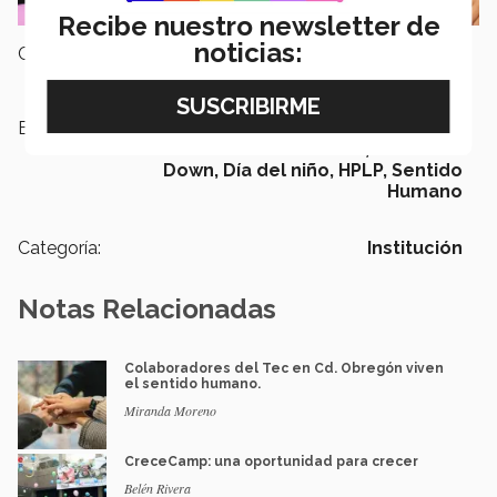
Recibe nuestro newsletter de
noticias:
Campus:
Ciudad Obregón
Etiquetas:
Inclusión,
Liderazgo incluyente,
diversidad e inclusion,
Síndrome
Down,
Día del niño,
HPLP,
Sentido
Humano
Categoría:
Institución
Notas Relacionadas
Colaboradores del Tec en Cd. Obregón viven
el sentido humano.
Miranda Moreno
CreceCamp: una oportunidad para crecer
Belén Rivera