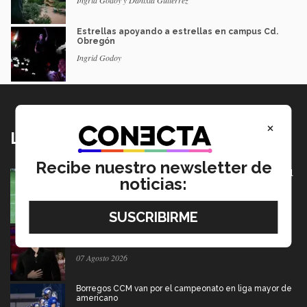
Estrellas apoyando a estrellas en campus Cd.
Obregón
Ingrid Godoy
×
Lo más nuevo
Recibe nuestro newsletter de
México va por pase olímpico en mundial de flag football
noticias:
en Alemania
07 Agosto 2026
Música y teatro: EXATEC en el elenco de El Fantasma
de la Ópera México
07 Agosto 2026
Borregos CCM van por el campeonato en liga mayor de
americano