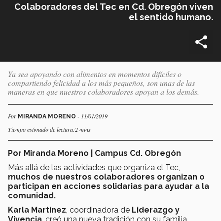
Colaboradores del Tec en Cd. Obregón viven
el sentido humano.
Ya sea apoyando con alimentos en momentos difíciles o
compartiendo felicidad a los más pequeños, son unas de las
maneras en que nuestros colaboradores apoyan a los demás.
Por
- 11/01/2019
MIRANDA MORENO
Tiempo estimado de lectura:2 mins
Por Miranda Moreno | Campus Cd. Obregón
Más allá de las actividades que organiza el Tec,
muchos de nuestros colaboradores organizan o
participan en acciones solidarias para ayudar a la
comunidad.
Karla Martínez
, coordinadora de
Liderazgo y
Vivencia
, creó una nueva tradición con su familia,