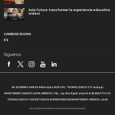
Aula Futura: transformar la experiencia educativa
(video)
Más que un festival cultural: así es la magia de
VIBRART 2026 (video)
CAMBIAR IDIOMA
ES
Javier Guzmán: investigación con impacto social
(video)
Síguenos
¡México, en el top del mundial de robótica FIRST
2026! (video)
Vida Tec: Pasión, disciplina y básquetbol, con Gael
Adame (video)
A
AV. EUGENIO GARZA SADA 2501 SUR COL. TECNOLÓGICO C.P. 64849 |
L
¿Cómo es el Modelo Educativo Tec? (video)
MONTERREY, NUEVO LEÓN, MÉXICO | TEL. +52 (81) 8358-2000 D.R.© INSTITUTO
TECNOLÓGICO Y DE ESTUDIOS SUPERIORES DE MONTERREY, MÉXICO. 2018
Vida Tec: Feminismo e Inteligencia Artificial, Paola
*DEC-520912 PROGRAMAS EN MODALIDAD ESCOLARIZADA.
Ricaurte (video)