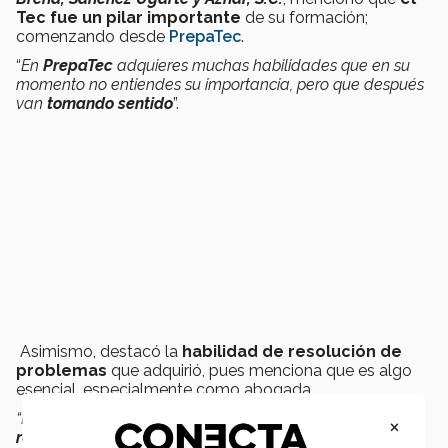
Tec fue un
pilar importante
de su formación;
comenzando desde
PrepaTec
.
“
En
PrepaTec
adquieres muchas habilidades que en su
momento no entiendes su importancia, pero que después
van
tomando sentido
”.
Asimismo, destacó la
habilidad de resolución de
problemas
que adquirió, pues menciona que es algo
esencial, especialmente como abogada.
“El Tec te da las herramientas de ser una persona que
×
resuelve problemas
; Cuando te enfrentas en el mundo