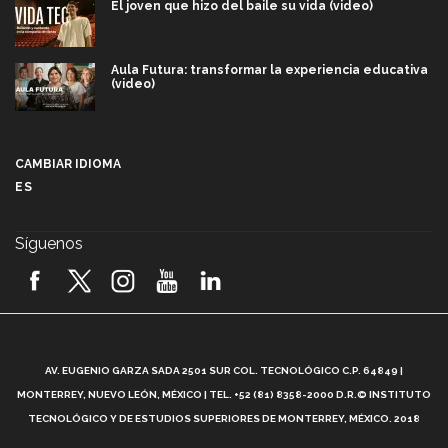
El joven que hizo del baile su vida (video)
Aula Futura: transformar la experiencia educativa
(video)
Más que un festival cultural: así es la magia de
VIBRART 2026 (video)
CAMBIAR IDIOMA
ES
Javier Guzmán: investigación con impacto social
(video)
Síguenos
¡México, en el top del mundial de robótica FIRST
2026! (video)
Vida Tec: Pasión, disciplina y básquetbol, con Gael
Adame (video)
A
AV. EUGENIO GARZA SADA 2501 SUR COL. TECNOLÓGICO C.P. 64849 |
L
¿Cómo es el Modelo Educativo Tec? (video)
MONTERREY, NUEVO LEÓN, MÉXICO | TEL. +52 (81) 8358-2000 D.R.© INSTITUTO
TECNOLÓGICO Y DE ESTUDIOS SUPERIORES DE MONTERREY, MÉXICO. 2018