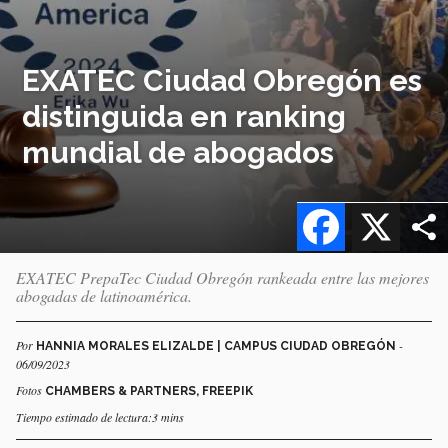
EXATEC Ciudad Obregón es
distinguida en ranking
mundial de abogados
Facebook
X
EXATEC PrepaTec Ciudad Obregón rankeada entre las mejores
abogadas de latinoamérica.
Por
-
HANNIA MORALES ELIZALDE | CAMPUS CIUDAD OBREGÓN
06/09/2023
Fotos
CHAMBERS & PARTNERS, FREEPIK
Tiempo estimado de lectura:3 mins