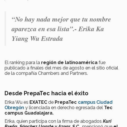
“No hay nada mejor que tu nombre
aparezca en esa lista”.- Erika Ka
Yiang Wu Estrada
El ranking para la
región de latinoamérica
fue
publicado a finales del mes de agosto en el sitio oficial
de la compañía Chambers and Partners.
Desde PrepaTec hacia el éxito
Erika Wu es
EXATEC
de
PrepaTec
campus Ciudad
Obregón
y licenciada en derecho egresada del
Tec
campus Guadalajara.
Erika, quien participa con la firma de abogados
Kuri
Breña, Sánchez Ugarte y Aznar, S.C.
, mencionó que
el