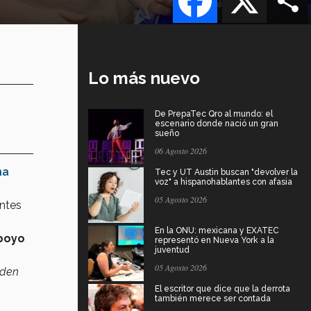
Lo más nuevo
De PrepaTec Qro al mundo: el
escenario donde nació un gran
sueño
06 Agosto 2026
na
Tec y UT Austin buscan "devolver la
voz" a hispanohablantes con afasia
05 Agosto 2026
antes
En la ONU: mexicana y EXATEC
poyo
representó en Nueva York a la
juventud
05 Agosto 2026
eden
El escritor que dice que la derrota
también merece ser contada