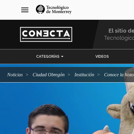
Pasar
navegación
menu
al
principal
contenido
principal
El sitio d
Tecnológic
Menu
CATEGORÍAS
VIDEOS
Comunidad
Noticias
Ciudad Obregón
Institución
Conoce la his