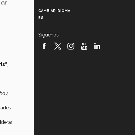
 es
Más que un festival cultural: así es
la magia de VIBRART 2026 (video)
CAMBIAR IDIOMA
ES
Javier Guzmán: investigación con
impacto social (video)
Síguenos
¡México, en el top del mundial de
robótica FIRST 2026! (video)
Vida Tec: Pasión, disciplina y
ls"
,
básquetbol, con Gael Adame
(video)
s
¿Cómo es el Modelo Educativo
Tec? (video)
hay,
Vida Tec: Feminismo e Inteligencia
Artificial, Paola Ricaurte (video)
dades
iderar