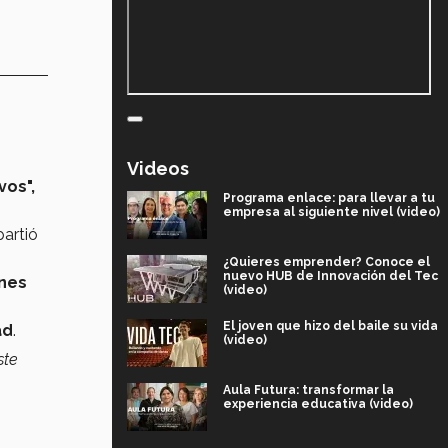
Videos
vos",
Programa enlace: para llevar a tu
empresa al siguiente nivel (video)
artió
¿Quieres emprender? Conoce el
nuevo HUB de Innovación del Tec
nes
(video)
El joven que hizo del baile su vida
ad
.
(video)
ste
Aula Futura: transformar la
experiencia educativa (video)