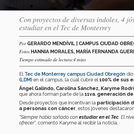
Con proyectos de diversas índoles, 4 j
estudiar en el Tec de Monterrey
Por
GERARDO MENDÍVIL | CAMPUS CIUDAD OBR
Fotos
HANNIA MORALES, MARÍA FERNANDA GUE
Tiempo estimado de lectura:4 mins
El
Tec de Monterrey campus Ciudad Obregón
dio
(LDM)
en el campus, la cual cubre el
100% de sus e
Ángel Galindo, Carolina Sánchez, Karyme Rodr
que ahora forman parte de la
11va
.
generación de
Desde proyectos que incentivan la
participación d
a personas con cáncer
, estos jóvenes destacaron
"Siempre había soñado con
estudiar en el Tec
. El n
ofrecer"
, comentó Karyme al recibir la noticia.