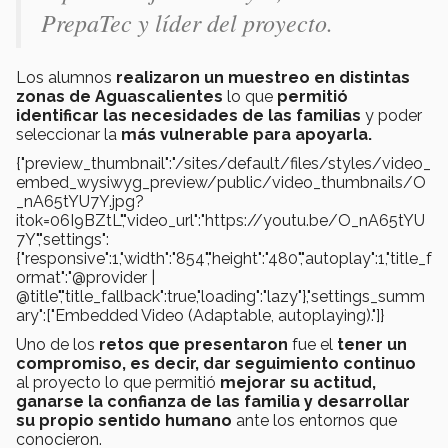
PrepaTec y líder del proyecto.
Los alumnos
realizaron un muestreo en distintas
zonas de Aguascalientes
lo que
permitió
identificar las necesidades de las familias
y poder
seleccionar la
más vulnerable para apoyarla.
{"preview_thumbnail":"/sites/default/files/styles/video_
embed_wysiwyg_preview/public/video_thumbnails/O
_nA65tYU7Y.jpg?
itok=06I9BZtL","video_url":"https://youtu.be/O_nA65tYU
7Y","settings":
{"responsive":1,"width":"854","height":"480","autoplay":1,"title_f
ormat":"@provider |
@title","title_fallback":true,"loading":"lazy"},"settings_summ
ary":["Embedded Video (Adaptable, autoplaying)."]}
Uno de los
retos que presentaron
fue el
tener un
compromiso, es decir, dar seguimiento continuo
al proyecto lo que permitió
mejorar su actitud,
ganarse la confianza de las familia y desarrollar
su propio sentido humano
ante los entornos que
conocieron.