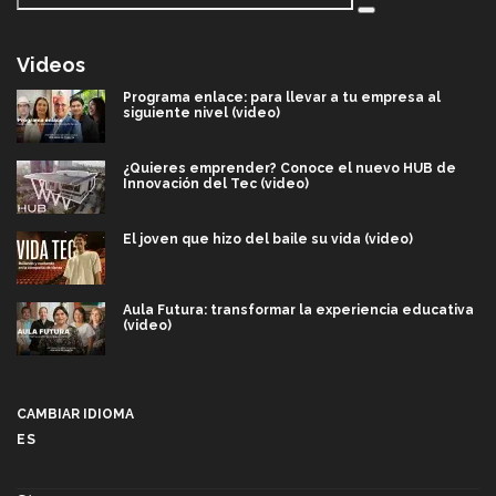
Videos
Programa enlace: para llevar a tu empresa al
siguiente nivel (video)
¿Quieres emprender? Conoce el nuevo HUB de
Innovación del Tec (video)
El joven que hizo del baile su vida (video)
Aula Futura: transformar la experiencia educativa
(video)
Más que un festival cultural: así es la magia de
VIBRART 2026 (video)
CAMBIAR IDIOMA
ES
Javier Guzmán: investigación con impacto social
(video)