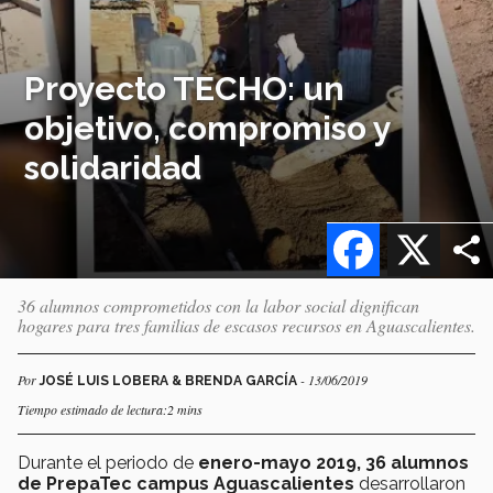
Proyecto TECHO: un
objetivo, compromiso y
solidaridad
Facebook
X
36 alumnos comprometidos con la labor social dignifican
hogares para tres familias de escasos recursos en Aguascalientes.
Por
- 13/06/2019
JOSÉ LUIS LOBERA & BRENDA GARCÍA
Tiempo estimado de lectura:2 mins
Durante el periodo de
enero-mayo 2019,
36 alumnos
de PrepaTec campus Aguascalientes
desarrollaron