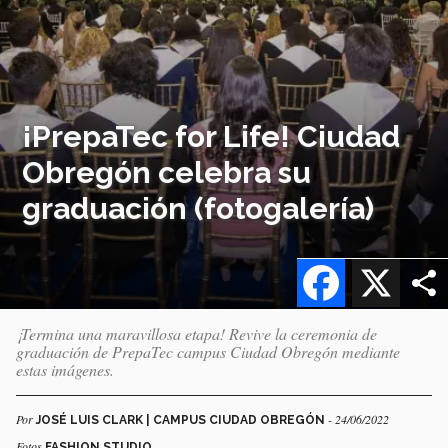
¡PrepaTec for Life! Ciudad
Obregón celebra su
graduación (fotogalería)
Facebook
X
¡Termina una maravillosa etapa! Revive la ceremonia de
graduación de PrepaTec campus Ciudad Obregón mediante
estas imágenes.
Por
- 24/06/2022
JOSÉ LUIS CLARK | CAMPUS CIUDAD OBREGÓN
Fotos
FASHION STUDIO