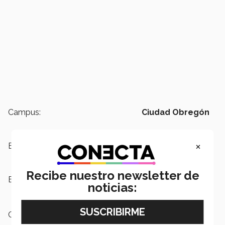
Campus:
Ciudad Obregón
×
Escuelas:
PrepaTec
Recibe nuestro newsletter de
Etiquetas:
Graduación,
PrepaTec,
Campus
noticias:
Ciudad Obregón
Categoría:
Educación