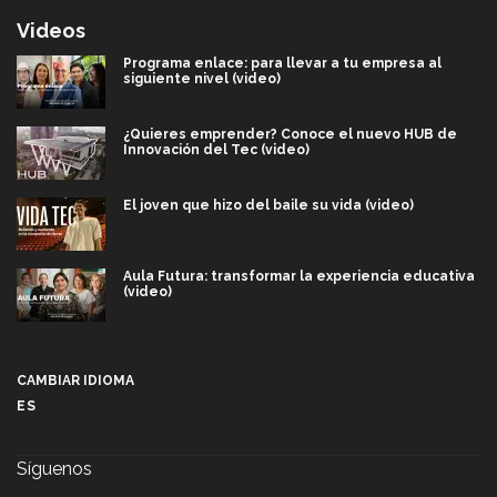
Videos
Programa enlace: para llevar a tu empresa al
siguiente nivel (video)
¿Quieres emprender? Conoce el nuevo HUB de
Innovación del Tec (video)
El joven que hizo del baile su vida (video)
Aula Futura: transformar la experiencia educativa
(video)
Más que un festival cultural: así es la magia de
VIBRART 2026 (video)
CAMBIAR IDIOMA
ES
Javier Guzmán: investigación con impacto social
(video)
Síguenos
¡México, en el top del mundial de robótica FIRST