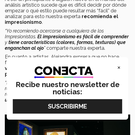
análisis artístico sucede que es difícil decidir por dónde
empezar o qué estilo puede resultar más “fácil” de
analizar, para esto nuestra experta
recomienda el
impresionismo
.
“Yo recomiendo acercarse a cualquiera de los
Impresionistas.
El impresionismo es fácil de comprender
y
tiene características (colores, formas, texturas) que
enganchan al ojo
”
comparte nuestra experta.
En cuanto a artistas, Alejandra expresa que no hace
falta centrarse en uno como tal pues existe una
×
variedad muy grande de artistas de los cuales se
puede aprender.
“Puede ser un
artista moderno
o
contemporáneo
con
Recibe nuestro newsletter de
raíces fuertes, como
José Guadalupe Posada
. Hay que
noticias:
recordar que
lo más local se convierte en lo más
universal
”
explica la Arquitecta.