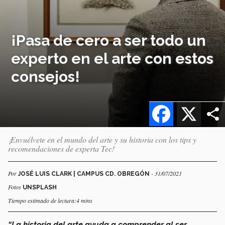
¡Pasa de cero a ser todo un
experto en el arte con estos
consejos!
Facebook
X
¡Envuélvete en el mundo del arte y su historia con los tips y
recomendaciones de experta Tec!
Por
- 31/07/2021
JOSÉ LUIS CLARK | CAMPUS CD. OBREGÓN
Fotos
UNSPLASH
Tiempo estimado de lectura:4 mins
“La historia del arte ayuda a comprender al ser