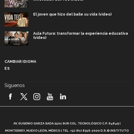
El joven que hizo del baile su vida (video)
Aula Futura: transformar la experiencia educativa
(video)
Más que un festival cultural: así es la magia de
VIBRART 2026 (video)
CAMBIAR IDIOMA
ES
Javier Guzmán: investigación con impacto social
(video)
Síguenos
¡México, en el top del mundial de robótica FIRST
2026! (video)
Vida Tec: Pasión, disciplina y básquetbol, con Gael
Adame (video)
A
AV. EUGENIO GARZA SADA 2501 SUR COL. TECNOLÓGICO C.P. 64849 |
L
¿Cómo es el Modelo Educativo Tec? (video)
MONTERREY, NUEVO LEÓN, MÉXICO | TEL. +52 (81) 8358-2000 D.R.© INSTITUTO