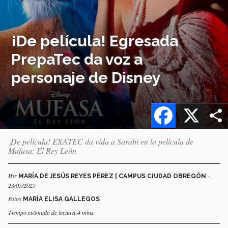
¡De película! Egresada
PrepaTec da voz a
personaje de Disney
Facebook
X
¡De película! EXATEC da vida a Sarabi en la película de
Mufasa: El Rey León
Por
-
MARÍA DE JESÚS REYES PÉREZ | CAMPUS CIUDAD OBREGÓN
23/05/2025
Fotos
MARÍA ELISA GALLEGOS
Tiempo estimado de lectura:4 mins