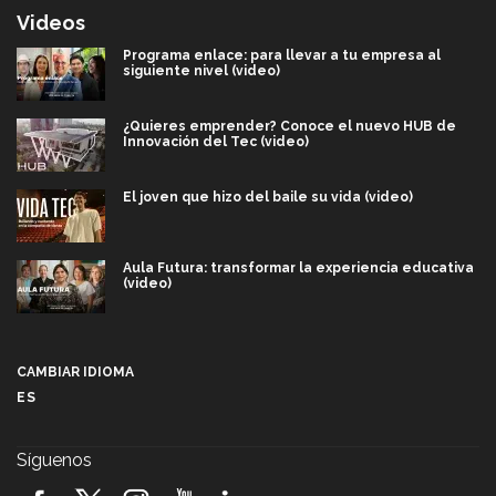
Videos
Programa enlace: para llevar a tu empresa al
siguiente nivel (video)
¿Quieres emprender? Conoce el nuevo HUB de
Innovación del Tec (video)
El joven que hizo del baile su vida (video)
Aula Futura: transformar la experiencia educativa
(video)
Más que un festival cultural: así es la magia de
VIBRART 2026 (video)
CAMBIAR IDIOMA
ES
Javier Guzmán: investigación con impacto social
(video)
Síguenos
¡México, en el top del mundial de robótica FIRST