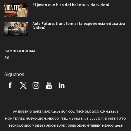
El joven que hizo del baile su vida (video)
Aula Futura: transformar la experiencia educativa
(video)
Más que un festival cultural: así es la magia de
VIBRART 2026 (video)
CAMBIAR IDIOMA
ES
Javier Guzmán: investigación con impacto social
(video)
Síguenos
¡México, en el top del mundial de robótica FIRST
2026! (video)
Vida Tec: Pasión, disciplina y básquetbol, con Gael
Adame (video)
A
AV. EUGENIO GARZA SADA 2501 SUR COL. TECNOLÓGICO C.P. 64849 |
L
¿Cómo es el Modelo Educativo Tec? (video)
MONTERREY, NUEVO LEÓN, MÉXICO | TEL. +52 (81) 8358-2000 D.R.© INSTITUTO
TECNOLÓGICO Y DE ESTUDIOS SUPERIORES DE MONTERREY, MÉXICO. 2018