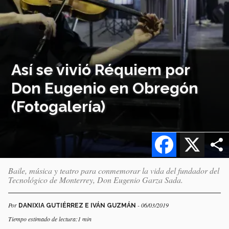
Así se vivió Réquiem por
Don Eugenio en Obregón
(Fotogalería)
Facebook
X
Baile, música y teatro para conmemorar la vida del fundador del
Tecnológico de Monterrey, Don Eugenio Garza Sada.
Por
- 06/03/2019
DANIXIA GUTIÉRREZ E IVÁN GUZMÁN
Tiempo estimado de lectura:1 min