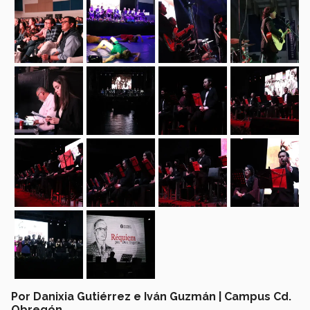
Por Danixia Gutiérrez e Iván Guzmán | Campus Cd.
Obregón