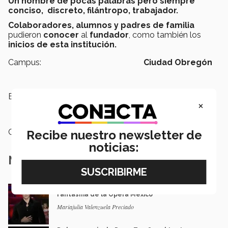
Un hombre de pocas palabras pero siempre
conciso, discreto, filántropo, trabajador.
Colaboradores, alumnos y padres de familia
pudieron
conocer
al
fundador
, como también los
inicios de esta institución.
Campus:
Ciudad Obregón
Etiquetas:
Réquiem por Don Eugenio,
×
Ensamble,
Música,
Teatro
Categoría:
Arte y Cultura
Recibe nuestro newsletter de
noticias:
Notas Relacionadas
Música y teatro: EXATEC en el elenco de El
Fantasma de la Ópera México
Mariajulia Valenzuela Preciado