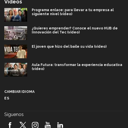
Videos
Programa enlace: para llevar a tu empresa al
siguiente nivel (video)
¿Quieres emprender? Conoce el nuevo HUB de
Innovación del Tec (video)
El joven que hizo del baile su vida (video)
Aula Futura: transformar la experiencia educativa
(video)
Más que un festival cultural: así es la magia de
VIBRART 2026 (video)
CAMBIAR IDIOMA
ES
Javier Guzmán: investigación con impacto social
(video)
Síguenos
¡México, en el top del mundial de robótica FIRST
2026! (video)