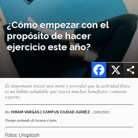
¿Cómo empezar con el
propósito de hacer
ejercicio este año?
Facebook
X
Es importante trazar una meta y recordar que la actividad física
es un hábito saludable que traerá muchos beneficios: comenta
experto.
Por
- 22/01/2021
HIRAM VARGAS | CAMPUS CIUDAD JUÁREZ
Tiempo estimado de lectura:4 mins
Fotos: Unsplash