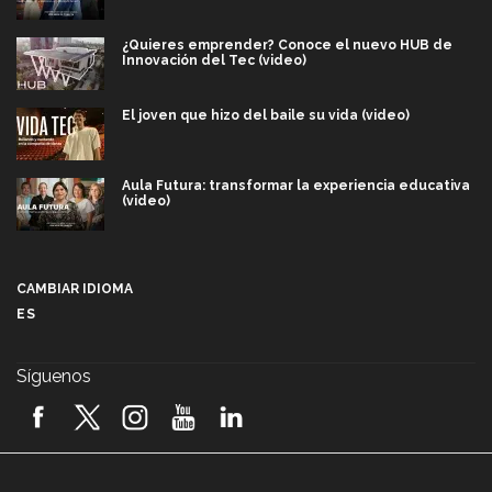
¿Quieres emprender? Conoce el nuevo HUB de
Innovación del Tec (video)
El joven que hizo del baile su vida (video)
Aula Futura: transformar la experiencia educativa
(video)
Más que un festival cultural: así es la magia de
VIBRART 2026 (video)
CAMBIAR IDIOMA
ES
Javier Guzmán: investigación con impacto social
(video)
Síguenos
¡México, en el top del mundial de robótica FIRST
2026! (video)
Vida Tec: Pasión, disciplina y básquetbol, con Gael
Adame (video)