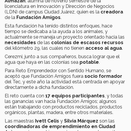
Almazán
, alumna de noveno semestre de la
licenciatura en Innovación y Dirección de Negocios
(LDN) de campus Ciudad Juárez, quien es la
creadora
de la
Fundación Amigos
.
Esta fundación ha tenido distintos enfoques, hace
tiempo se dedicaba a la ayuda a los animales, y
actualmente se maneja un proyecto orientado hacia las
necesidades
de las
colonias de escasos recursos
del kilómetro 29, las cuales no tienen
acceso al agua
.
Cerezmi, junto a sus compañeros, busca lograr que el
agua que haya en las colonias sea
potable
.
Para Reto Emprendedor con Sentido Humano, se
aceptó que Fundación Amigos fuera
socio formador
del Tec, y este año la actividad está centrada en apoyar
directamente a dicha fundación.
El reto cuenta con
17 equipos participantes
, y todas
las ganancias van hacia Fundación Amigos; algunos
están trabajando con productos reciclados, productos
orgánicos, plantas, madera, entre otros materiales.
Las maestras
Ivett Celis
y
Silvia Márquez
son las
coordinadoras de emprendimiento en Ciudad