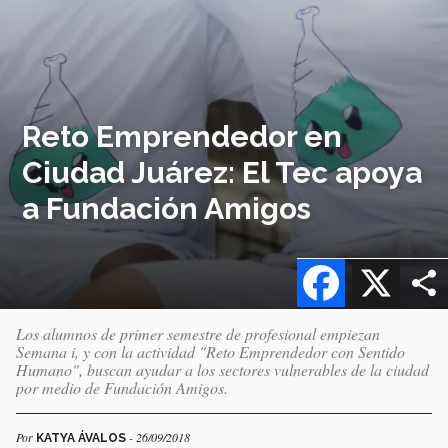
Reto Emprendedor en
Ciudad Juárez: El Tec apoya
a Fundación Amigos
Facebook
X
Los alumnos de primer semestre de profesional empiezan
Semana i, y con la actividad "Reto Emprendedor con Sentido
Humano", buscan ayudar a los sectores vulnerables de la ciudad
por medio de Fundación Amigos.
Por
- 26/09/2018
KATYA ÁVALOS