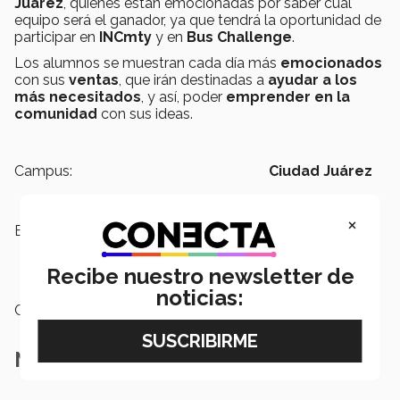
Juárez
, quienes están emocionadas por saber cuál
equipo será el ganador, ya que tendrá la oportunidad de
participar en
INCmty
y en
Bus Challenge
.
Los alumnos se muestran cada día más
emocionados
con sus
ventas
, que irán destinadas a
ayudar a los
más necesitados
, y así, poder
emprender en la
comunidad
con sus ideas.
Campus:
Ciudad Juárez
×
Etiquetas:
Semana i,
Reto emprendedor con
sentido humano,
Fundación
Amigos,
Campus Ciudad Juárez
Recibe nuestro newsletter de
noticias:
Categoría:
Investigación
Notas Relacionadas