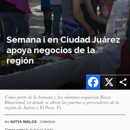
Semana i en Ciudad Juárez
apoya negocios de la
región
Facebook
X
Como parte de la Semana i, los alumnos organizan Bazar
Binacional, en donde se abren las puertas a proveedores de la
región de Juárez y El Paso, Tx.
Por
- 27/09/2018
KATYA ÁVALOS
Tiempo estimado de lectura:2 mins