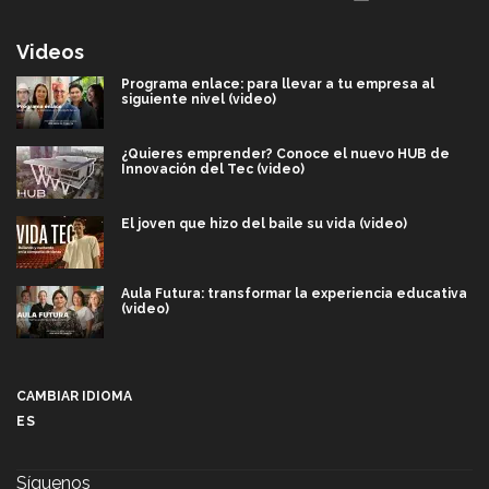
Videos
Programa enlace: para llevar a tu empresa al
siguiente nivel (video)
¿Quieres emprender? Conoce el nuevo HUB de
Innovación del Tec (video)
El joven que hizo del baile su vida (video)
Aula Futura: transformar la experiencia educativa
(video)
Más que un festival cultural: así es la magia de
VIBRART 2026 (video)
CAMBIAR IDIOMA
ES
Javier Guzmán: investigación con impacto social
(video)
Síguenos