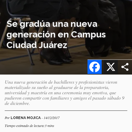
Se gradúa una nueva
generación en Campus
Ciudad Juárez
Facebook
X
Una nueva generación de bachilleres y profesionistas vieron
materializado su sueño al graduarse de la preparatoria,
universidad y maestría en una ceremonia muy emotiva, que
pudieron compartir con familiares y amigos el pasado sábado 9
de diciembre.
Por
- 14/12/2017
LORENA MOJICA
Tiempo estimado de lectura:3 mins