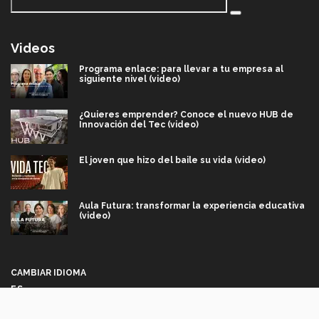
Videos
Programa enlace: para llevar a tu empresa al
siguiente nivel (video)
¿Quieres emprender? Conoce el nuevo HUB de
Innovación del Tec (video)
El joven que hizo del baile su vida (video)
Aula Futura: transformar la experiencia educativa
(video)
Más que un festival cultural: así es la magia de
VIBRART 2026 (video)
CAMBIAR IDIOMA
ES
Javier Guzmán: investigación con impacto social
(video)