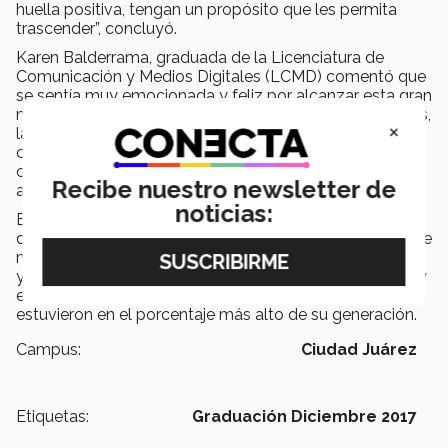
huella positiva, tengan un propósito que les permita
trascender”, concluyó.
Karen Balderrama, graduada de la Licenciatura de
Comunicación y Medios Digitales (LCMD) comentó que
se sentía muy emocionada y feliz por alcanzar esta gran
meta. “En este momento son sentimientos encontrados,
×
la felicidad de terminar una etapa, el agradecimiento
con familia y amigos que me apoyaron en todo este
camino y el compromiso de poner el nombre de mi
Recibe nuestro newsletter de
alma mater en alto a donde vaya”.
noticias:
Esta generación estuvo conformada por 10 alumnos
que graduaron de preparatoria, 27 de profesional y 21 de
maestría. También se entregaron menciones honoríficas
y de excelencia a aquellos alumnos que, con esfuerzo y
entrega, obtuvieron las mejores calificaciones y
estuvieron en el porcentaje más alto de su generación.
Campus:
Ciudad Juárez
Etiquetas:
Graduación Diciembre 2017