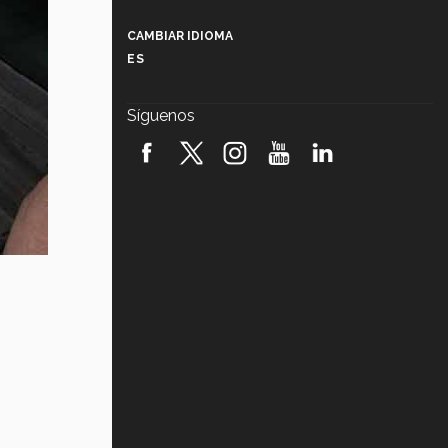
Más que un festival cultural: así es
la magia de VIBRART 2026 (video)
CAMBIAR IDIOMA
ES
Javier Guzmán: investigación con
impacto social (video)
Síguenos
¡México, en el top del mundial de
robótica FIRST 2026! (video)
Vida Tec: Pasión, disciplina y
básquetbol, con Gael Adame
(video)
¿Cómo es el Modelo Educativo
Tec? (video)
Vida Tec: Feminismo e Inteligencia
Artificial, Paola Ricaurte (video)