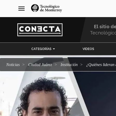
Pasar
navegación
menu
al
principal
contenido
principal
El sitio d
Tecnológic
Menu
CATEGORÍAS
VIDEOS
Comunidad
Noticias
Ciudad Juárez
Institución
¿Quiénes lider