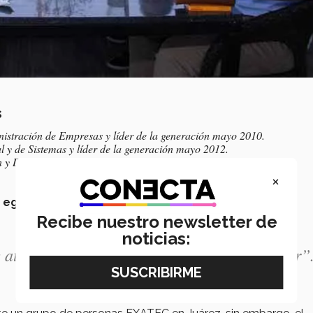
s
istración de Empresas y líder de la generación mayo 2010.
l y de Sistemas y líder de la generación mayo 2012.
n y Desarrollo de Empresas y líder de generación diciembre 2012.
×
os egresados
a nuestra alma máter”, exteriorizó Nelson.
Recibe nuestro newsletter de
noticias:
 atraer a los egresados a nuestra alma máter”