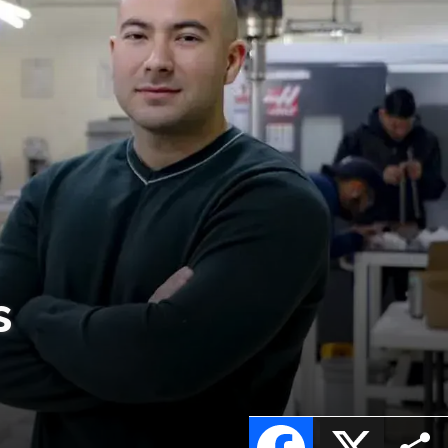
s
Facebook
X