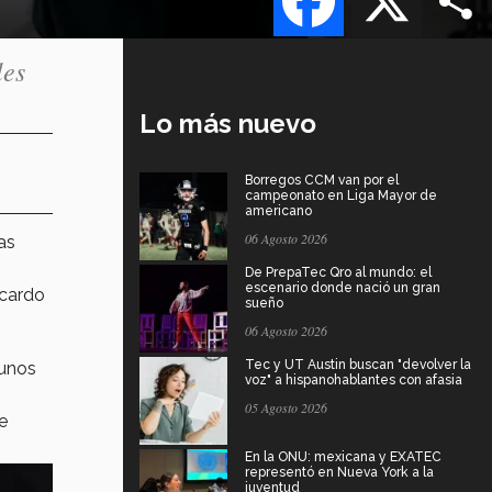
les
Lo más nuevo
Borregos CCM van por el
campeonato en Liga Mayor de
americano
06 Agosto 2026
as
De PrepaTec Qro al mundo: el
escenario donde nació un gran
icardo
sueño
06 Agosto 2026
Tec y UT Austin buscan "devolver la
gunos
voz" a hispanohablantes con afasia
05 Agosto 2026
e
En la ONU: mexicana y EXATEC
representó en Nueva York a la
juventud