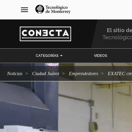
Pasar
navegación
menu
al
principal
contenido
principal
El sitio d
Tecnológic
Menu
CATEGORÍAS
VIDEOS
Comunidad
Noticias
Ciudad Juárez
emprendedores
EXATEC crea