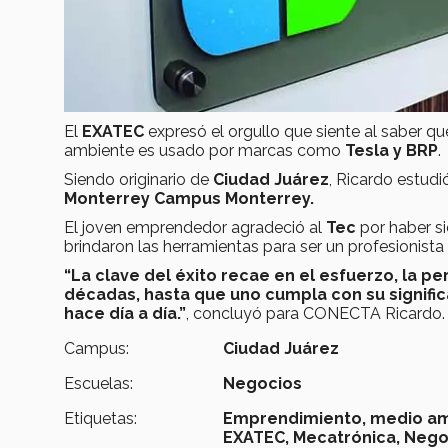
El
EXATEC
expresó el orgullo que siente al saber q
ambiente es usado por marcas como
Tesla y BRP
.
Siendo originario de
Ciudad Juárez
, Ricardo estudi
Monterrey Campus Monterrey.
El joven emprendedor agradeció al
Tec
por haber s
brindaron las herramientas para ser un profesionista
“La clave del éxito recae en el esfuerzo, la pe
décadas, hasta que uno cumpla con su signific
hace día a día.”
, concluyó para CONECTA Ricardo.
Campus:
Ciudad Juárez
Escuelas:
Negocios
Etiquetas:
Emprendimiento,
medio am
EXATEC,
Mecatrónica,
Nego