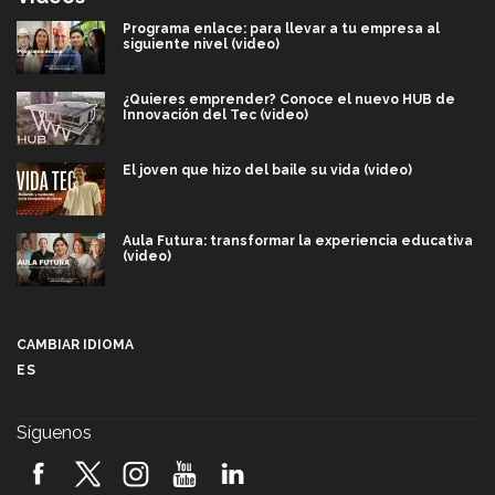
Programa enlace: para llevar a tu empresa al
siguiente nivel (video)
¿Quieres emprender? Conoce el nuevo HUB de
Innovación del Tec (video)
El joven que hizo del baile su vida (video)
Aula Futura: transformar la experiencia educativa
(video)
Más que un festival cultural: así es la magia de
VIBRART 2026 (video)
CAMBIAR IDIOMA
ES
Javier Guzmán: investigación con impacto social
(video)
Síguenos
¡México, en el top del mundial de robótica FIRST
2026! (video)