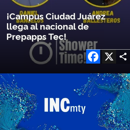
¡Campus Ciudad Juárez
llega al nacional de
Prepapps Tec!
Facebook
X
Imagen
o
logo