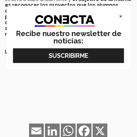
es reconocer los proyectos que los alumnos
desarrollan
en su cuarto semestre y
premiar a las
×
propuestas que sobresalen por su potencial y
creatividad
, a los grupos
ganadores se les ofrece
asesoría y apoyo para convertir su propuesta en
Recibe nuestro newsletter de
realidad.
noticias:
LEE TAMBIÉN:
Email
LinkedIn
WhatsApp
Facebook
X