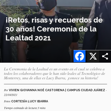
¡Retos, risas y recuerdos de
30 años! Ceremonia de la
Lealtad 2021
Facebook
X
La Ceremonia de la Lealtad es un evento en el cual se celebra a
todos los colaboradores que le han sido leales al Tecnológico de
Monterrey, una de ellas es Lucy Ibarra, ¡conoce su historia!
Por
-
VIVIEN GIOVANNA NOÉ CASTORENA | CAMPUS CIUDAD JUÁREZ
22/10/2021
Fotos
CORTESÍA LUCY IBARRA
Tiempo estimado de lectura:3 mins