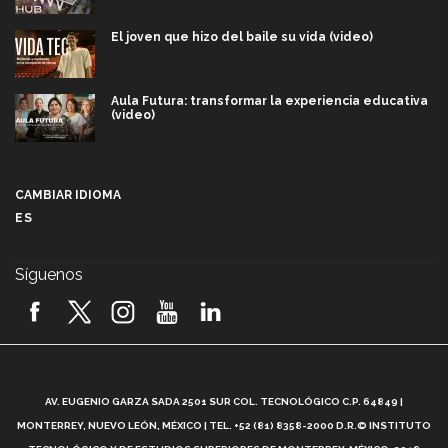
El joven que hizo del baile su vida (video)
Aula Futura: transformar la experiencia educativa
(video)
Más que un festival cultural: así es la magia de
VIBRART 2026 (video)
CAMBIAR IDIOMA
ES
Javier Guzmán: investigación con impacto social
(video)
Síguenos
¡México, en el top del mundial de robótica FIRST
2026! (video)
Vida Tec: Pasión, disciplina y básquetbol, con Gael
Adame (video)
A
AV. EUGENIO GARZA SADA 2501 SUR COL. TECNOLÓGICO C.P. 64849 |
L
¿Cómo es el Modelo Educativo Tec? (video)
MONTERREY, NUEVO LEÓN, MÉXICO | TEL. +52 (81) 8358-2000 D.R.© INSTITUTO