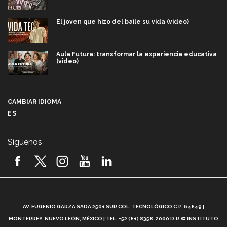
El joven que hizo del baile su vida (video)
Aula Futura: transformar la experiencia educativa
(video)
Más que un festival cultural: así es la magia de
VIBRART 2026 (video)
CAMBIAR IDIOMA
ES
Javier Guzmán: investigación con impacto social
(video)
Síguenos
¡México, en el top del mundial de robótica FIRST
2026! (video)
Vida Tec: Pasión, disciplina y básquetbol, con Gael
Adame (video)
A
AV. EUGENIO GARZA SADA 2501 SUR COL. TECNOLÓGICO C.P. 64849 |
L
¿Cómo es el Modelo Educativo Tec? (video)
MONTERREY, NUEVO LEÓN, MÉXICO | TEL. +52 (81) 8358-2000 D.R.© INSTITUTO