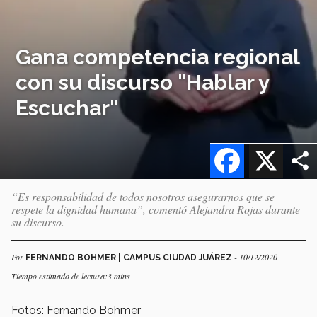
Gana competencia regional
con su discurso "Hablar y
Escuchar"
Facebook
X
“Es responsabilidad de todos nosotros asegurarnos que se
respete la dignidad humana”, comentó Alejandra Rojas durante
su discurso.
Por
- 10/12/2020
FERNANDO BOHMER | CAMPUS CIUDAD JUÁREZ
Tiempo estimado de lectura:3 mins
Fotos: Fernando Bohmer