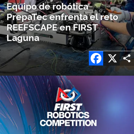
Equipo de robótica
PrepaTec enfrenta el reto
REEFSCAPE en FIRST
Laguna
Facebook
X
Imagen
o
logo