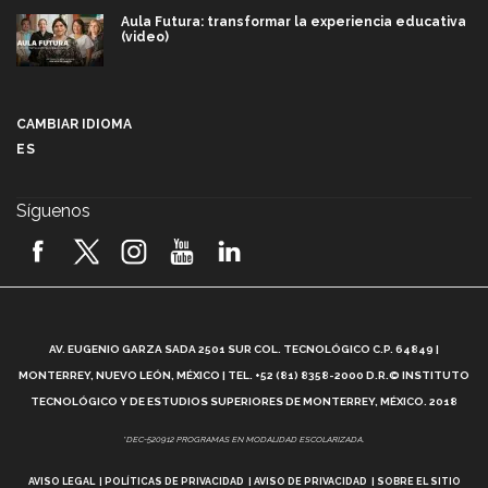
Aula Futura: transformar la experiencia educativa
(video)
Más que un festival cultural: así es la magia de
VIBRART 2026 (video)
CAMBIAR IDIOMA
ES
Javier Guzmán: investigación con impacto social
(video)
Síguenos
¡México, en el top del mundial de robótica FIRST
2026! (video)
Vida Tec: Pasión, disciplina y básquetbol, con Gael
Adame (video)
A
AV. EUGENIO GARZA SADA 2501 SUR COL. TECNOLÓGICO C.P. 64849 |
L
¿Cómo es el Modelo Educativo Tec? (video)
MONTERREY, NUEVO LEÓN, MÉXICO | TEL. +52 (81) 8358-2000 D.R.© INSTITUTO
TECNOLÓGICO Y DE ESTUDIOS SUPERIORES DE MONTERREY, MÉXICO. 2018
Vida Tec: Feminismo e Inteligencia Artificial, Paola
*DEC-520912 PROGRAMAS EN MODALIDAD ESCOLARIZADA.
Ricaurte (video)
AVISO LEGAL
POLÍTICAS DE PRIVACIDAD
AVISO DE PRIVACIDAD
SOBRE EL SITIO