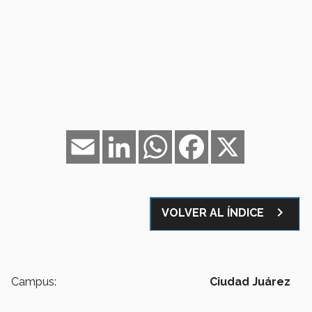
Email
LinkedIn
WhatsApp
Facebook
X
navigate_next
VOLVER AL ÍNDICE
Campus:
Ciudad Juárez