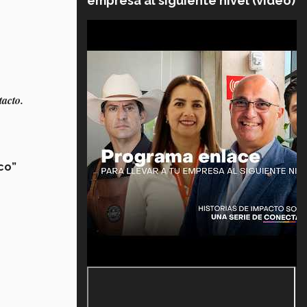
empresa al siguiente nivel (video)
tacto.
co”