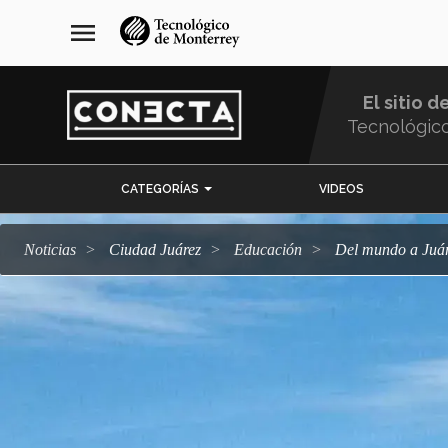
Pasar
navegación
menu
al
principal
contenido
principal
El sitio d
Tecnológic
Menu
CATEGORÍAS
VIDEOS
Comunidad
Noticias
Ciudad Juárez
Educación
Del mundo a Juá