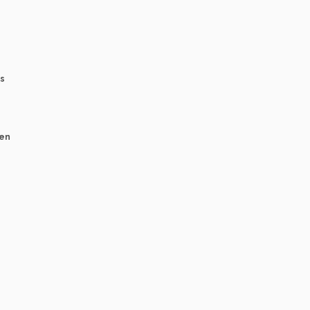
s
 en