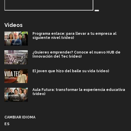
Videos
Programa enlace: para llevar a tu empresa al
siguiente nivel (video)
¿Quieres emprender? Conoce el nuevo HUB de
Innovación del Tec (video)
El joven que hizo del baile su vida (video)
Aula Futura: transformar la experiencia educativa
(video)
Más que un festival cultural: así es la magia de
VIBRART 2026 (video)
CAMBIAR IDIOMA
ES
Javier Guzmán: investigación con impacto social