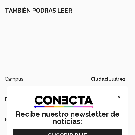
TAMBIÉN PODRAS LEER
Campus:
Ciudad Juárez
×
Escuelas:
Humanidades y Educación
Recibe nuestro newsletter de
Etiquetas:
Centro de Idiomas,
aniversario,
noticias:
Escuela de Humanidades y
Educación