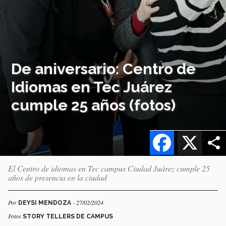
De aniversario: Centro de
Idiomas en Tec Juárez
cumple 25 años (fotos)
Facebook
X
El Centro de idiomas en Tec campus Ciudad Juárez cumple 25
años de presencia en la ciudad
Por
- 27/02/2024
DEYSI MENDOZA
Fotos
STORY TELLERS DE CAMPUS