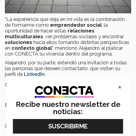
“La experiencia que deja en mi vida es la combinación
de formarme como
emprendedor social
, la
oportunidad de hacer estas
relaciones
multiculturales
, ver problemas sociales y encontrar
soluciones
hacia ellos tomando distintas perspectivas
en
contexto global
”, mencionó Alejandro al platicar
con CONECTA su vivencia dentro del programa.
Alejandro, por su parte, extendió una invitación a todas
las personas que deseen contactarlo, que visiten su
perfil de
LinkedIn
.
Campus:
Ciudad Juárez
×
Recibe nuestro newsletter de
Etiquetas:
Emprendimiento,
Campus Ciudad
noticias:
Juárez
Categoría:
Educación