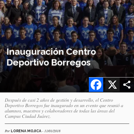
Inauguración Centro
Deportivo Borregos
Facebook
X
Después de casi 2 años de gestión y desarrollo, el Centro
Deportivo Borregos fue inaugurado en un evento que reunió a
alumnos, maestros y colaboradores de todas las áreas del
Campus Ciudad Juárez.
Por
- 11/01/2018
LORENA MOJICA