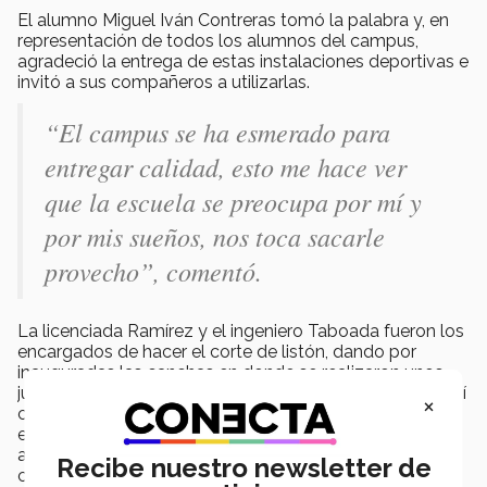
El alumno Miguel Iván Contreras tomó la palabra y, en
representación de todos los alumnos del campus,
agradeció la entrega de estas instalaciones deportivas e
invitó a sus compañeros a utilizarlas.
“El campus se ha esmerado para
entregar calidad, esto me hace ver
que la escuela se preocupa por mí y
por mis sueños, nos toca sacarle
provecho”, comentó.
La licenciada Ramírez y el ingeniero Taboada fueron los
encargados de hacer el corte de listón, dando por
inauguradas las canchas en donde se realizaron unos
juegos de exhibición, de básquetbol femenil y varonil así
×
como de voleibol, contra campus Chihuahua para
estrenarlas de manera oficial, en donde se vivió un
ambiente de apoyo y compañerismo durante toda la
Recibe nuestro newsletter de
competencia.