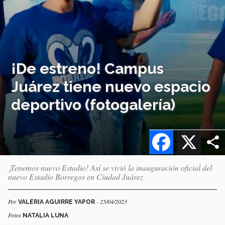
¡De estreno! Campus
Juárez tiene nuevo espacio
deportivo (fotogalería)
Facebook
X
¡Tenemos nuevo Estadio! Así se vivió la inauguración oficial del
nuevo Estadio Borregos en Ciudad Juárez
Por
- 25/04/2023
VALERIA AGUIRRE YAPOR
Fotos
NATALIA LUNA