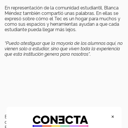
En representación de la comunidad estudiantil, Blanca
Méndez también compartió unas palabras. En ellas se
expresó sobre cómo el Tec es un hogar para muchos y
como sus espacios y herramientas ayudan a que cada
estudiante pueda llegar más lejos.
“Puedo atestiguar que la mayoría de los alumnos aquí, no
vienen solo a estudiar, sino que viven toda la experiencia
que esta institución genera para nosotros”
.
×
El evento llegó a su triunfal fin con la patada inaugural
dada por Blanca Solis, delantera del equipo FC Juárez
Bravas, la cual concluyó en un gol recibido por Emilio