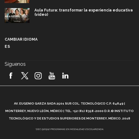
Aula Futura: transformar la experiencia educativa
(video)
Más que un festival cultural: así es la magia de
VIBRART 2026 (video)
CAMBIAR IDIOMA
ES
Javier Guzmán: investigación con impacto social
(video)
Síguenos
¡México, en el top del mundial de robótica FIRST
2026! (video)
Vida Tec: Pasión, disciplina y básquetbol, con Gael
Adame (video)
A
AV. EUGENIO GARZA SADA 2501 SUR COL. TECNOLÓGICO C.P. 64849 |
L
¿Cómo es el Modelo Educativo Tec? (video)
MONTERREY, NUEVO LEÓN, MÉXICO | TEL. +52 (81) 8358-2000 D.R.© INSTITUTO
TECNOLÓGICO Y DE ESTUDIOS SUPERIORES DE MONTERREY, MÉXICO. 2018
Vida Tec: Feminismo e Inteligencia Artificial, Paola
*DEC-520912 PROGRAMAS EN MODALIDAD ESCOLARIZADA.
Ricaurte (video)