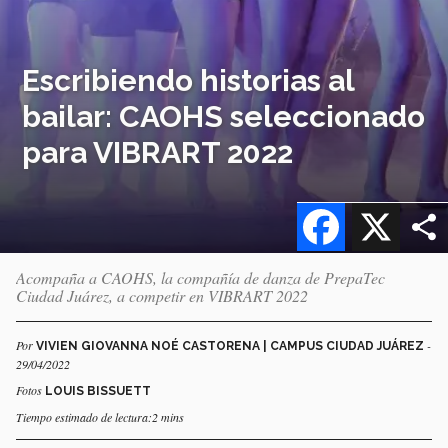
Escribiendo historias al
bailar: CAOHS seleccionado
para VIBRART 2022
Facebook
X
Acompaña a CAOHS, la compañía de danza de PrepaTec
Ciudad Juárez, a competir en VIBRART 2022
Por
-
VIVIEN GIOVANNA NOÉ CASTORENA | CAMPUS CIUDAD JUÁREZ
29/04/2022
Fotos
LOUIS BISSUETT
Tiempo estimado de lectura:2 mins