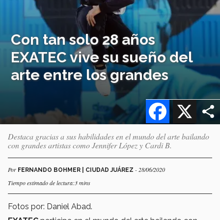
Con tan solo 28 años
EXATEC vive su sueño del
arte entre los grandes
Facebook
X
Destaca gracias a sus habilidades en el mundo del arte bailando
con grandes artistas como Jennifer López y Cardi B.
Por
- 28/06/2020
FERNANDO BOHMER | CIUDAD JUÁREZ
Tiempo estimado de lectura:3 mins
Fotos por: Daniel Abad.