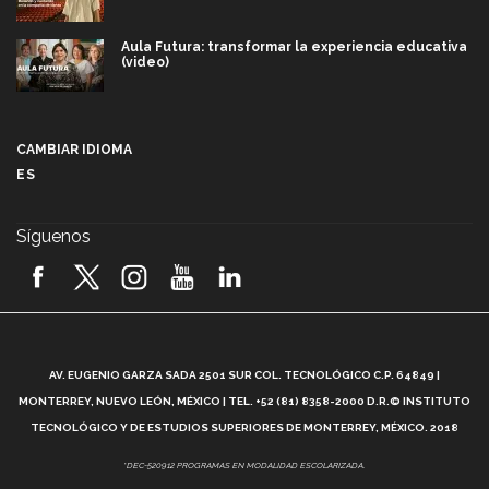
Aula Futura: transformar la experiencia educativa
(video)
Más que un festival cultural: así es la magia de
VIBRART 2026 (video)
CAMBIAR IDIOMA
ES
Javier Guzmán: investigación con impacto social
(video)
Síguenos
¡México, en el top del mundial de robótica FIRST
2026! (video)
Vida Tec: Pasión, disciplina y básquetbol, con Gael
Adame (video)
A
AV. EUGENIO GARZA SADA 2501 SUR COL. TECNOLÓGICO C.P. 64849 |
L
¿Cómo es el Modelo Educativo Tec? (video)
MONTERREY, NUEVO LEÓN, MÉXICO | TEL. +52 (81) 8358-2000 D.R.© INSTITUTO
TECNOLÓGICO Y DE ESTUDIOS SUPERIORES DE MONTERREY, MÉXICO. 2018
Vida Tec: Feminismo e Inteligencia Artificial, Paola
*DEC-520912 PROGRAMAS EN MODALIDAD ESCOLARIZADA.
Ricaurte (video)