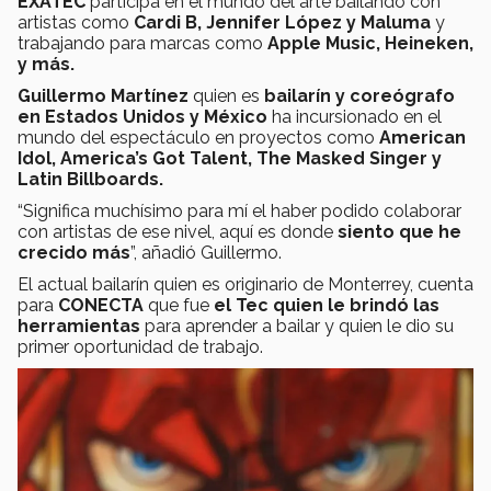
EXATEC
participa en el mundo del arte bailando con
artistas como
Cardi B, Jennifer López y Maluma
y
trabajando para marcas como
Apple Music, Heineken,
y más.
Guillermo Martínez
quien es
bailarín y coreógrafo
en Estados Unidos y México
ha incursionado en el
mundo del espectáculo en proyectos como
American
Idol, America’s Got Talent, The Masked Singer y
Latin Billboards.
“Significa muchísimo para mí el haber podido colaborar
con artistas de ese nivel, aquí es donde
siento que he
crecido más
”, añadió Guillermo.
El actual bailarín quien es originario de Monterrey, cuenta
para
CONECTA
que fue
el Tec quien le brindó las
herramientas
para aprender a bailar y quien le dio su
primer oportunidad de trabajo.