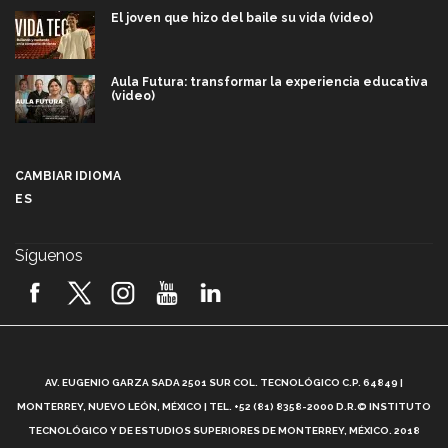
El joven que hizo del baile su vida (video)
Aula Futura: transformar la experiencia educativa
(video)
Más que un festival cultural: así es la magia de
VIBRART 2026 (video)
CAMBIAR IDIOMA
ES
Javier Guzmán: investigación con impacto social
(video)
Síguenos
¡México, en el top del mundial de robótica FIRST
2026! (video)
Vida Tec: Pasión, disciplina y básquetbol, con Gael
Adame (video)
A
AV. EUGENIO GARZA SADA 2501 SUR COL. TECNOLÓGICO C.P. 64849 |
L
¿Cómo es el Modelo Educativo Tec? (video)
MONTERREY, NUEVO LEÓN, MÉXICO | TEL. +52 (81) 8358-2000 D.R.© INSTITUTO
TECNOLÓGICO Y DE ESTUDIOS SUPERIORES DE MONTERREY, MÉXICO. 2018