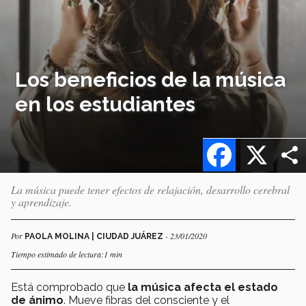
Los beneficios de la música
en los estudiantes
Facebook
X
La música puede tener efectos de relajación, desarrollo cerebral
y aprendizaje.
Por
- 23/01/2020
PAOLA MOLINA | CIUDAD JUÁREZ
Tiempo estimado de lectura:1 min
Está comprobado que
la música afecta el estado
de ánimo
. Mueve fibras del consciente y el