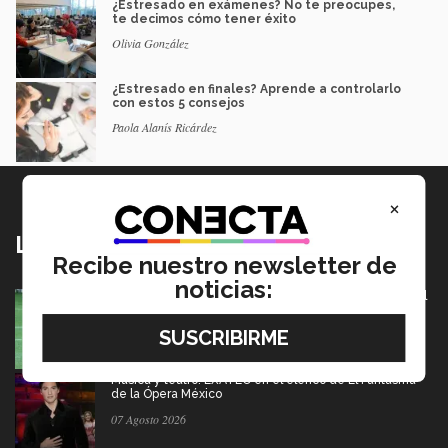
¿Estresado en exámenes? No te preocupes,
te decimos cómo tener éxito
Olivia González
¿Estresado en finales? Aprende a controlarlo
con estos 5 consejos
Paola Alanís Ricárdez
×
Lo más nuevo
Recibe nuestro newsletter de
noticias:
México va por pase olímpico en mundial de flag football
en Alemania
07 Agosto 2026
Música y teatro: EXATEC en el elenco de El Fantasma
de la Ópera México
07 Agosto 2026