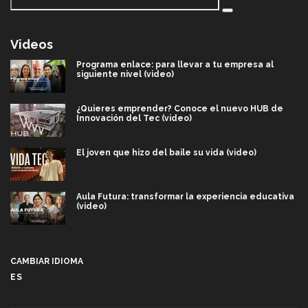
Videos
Programa enlace: para llevar a tu empresa al
siguiente nivel (video)
¿Quieres emprender? Conoce el nuevo HUB de
Innovación del Tec (video)
El joven que hizo del baile su vida (video)
Aula Futura: transformar la experiencia educativa
(video)
Más que un festival cultural: así es la magia de
VIBRART 2026 (video)
CAMBIAR IDIOMA
ES
Javier Guzmán: investigación con impacto social
(video)