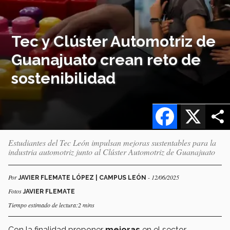
Tec y Clúster Automotriz de
Guanajuato crean reto de
sostenibilidad
Facebook
X
Estudiantes del Tec León impulsan mejoras sustentables para la
industria automotriz junto al Clúster Automotriz de Guanajuato
Por
- 12/06/2025
JAVIER FLEMATE LÓPEZ | CAMPUS LEÓN
Fotos
JAVIER FLEMATE
Tiempo estimado de lectura:2 mins
Con la finalidad
proponer
mejoras
en el sector