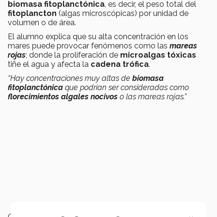
biomasa
fitoplanctónica
, es decir, el peso total del
fitoplancton
(algas microscópicas) por unidad de
volumen o de área.
El alumno explica que su alta concentración en los
mares puede provocar fenómenos como las
mareas
rojas
; donde la proliferación
de
microalgas
tóxicas
tiñe el agua y afecta la
cadena
trófica
.
“
Hay concentraciones muy altas de
biomasa
fitoplanctónica
que podrían ser consideradas como
florecimientos algales nocivos
o las mareas rojas.”
Gracias a la
interpretación de estos datos
, la