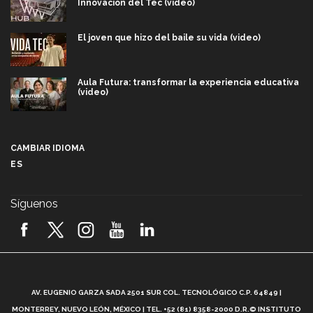
Innovación del Tec (video)
El joven que hizo del baile su vida (video)
Aula Futura: transformar la experiencia educativa
(video)
Más que un festival cultural: así es la magia de
VIBRART 2026 (video)
CAMBIAR IDIOMA
ES
Javier Guzmán: investigación con impacto social
(video)
Síguenos
¡México, en el top del mundial de robótica FIRST
2026! (video)
Vida Tec: Pasión, disciplina y básquetbol, con Gael
Adame (video)
A
AV. EUGENIO GARZA SADA 2501 SUR COL. TECNOLÓGICO C.P. 64849 |
L
¿Cómo es el Modelo Educativo Tec? (video)
MONTERREY, NUEVO LEÓN, MÉXICO | TEL. +52 (81) 8358-2000 D.R.© INSTITUTO