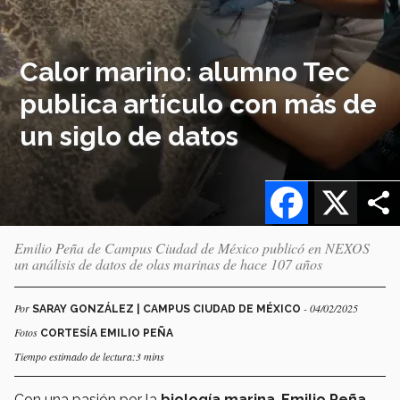
Calor marino: alumno Tec
publica artículo con más de
un siglo de datos
Facebook
X
Emilio Peña de Campus Ciudad de México publicó en NEXOS
un análisis de datos de olas marinas de hace 107 años
Por
- 04/02/2025
SARAY GONZÁLEZ | CAMPUS CIUDAD DE MÉXICO
Fotos
CORTESÍA EMILIO PEÑA
Tiempo estimado de lectura:3 mins
Con una pasión por la
biología marina
,
Emilio Peña