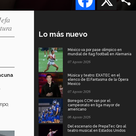
Jefa
tura
Lo más nuevo
México va por pase olímpico en
mundial de flag football en Alemania
07 Agosto 2026
acuna
Música y teatro: EXATEC en el
elenco de El Fantasma de la Ópera
Mexico
a
07 Agosto 2026
Borregos CCM van por el
mpo,
campeonato en liga mayor de
americano
06 Agosto 2026
Del escenario de PrepaTec Qro al
teatro musical en Estados Unidos