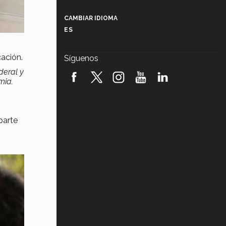
Más que un festival cultural: así es
la magia de VIBRART 2026 (video)
CAMBIAR IDIOMA
ES
Javier Guzmán: investigación con
impacto social (video)
cación.
Síguenos
¡México, en el top del mundial de
deral y
robótica FIRST 2026! (video)
mia.
Vida Tec: Pasión, disciplina y
básquetbol, con Gael Adame
(video)
parte
¿Cómo es el Modelo Educativo
Tec? (video)
Vida Tec: Feminismo e Inteligencia
Artificial, Paola Ricaurte (video)