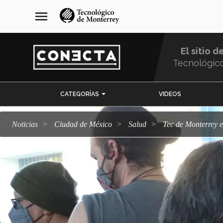
Pasar
navegación
menu
al
principal
contenido
principal
El sitio d
Tecnológic
Menu
CATEGORÍAS
VIDEOS
Comunidad
Noticias
Ciudad de México
salud
Tec de Monterrey