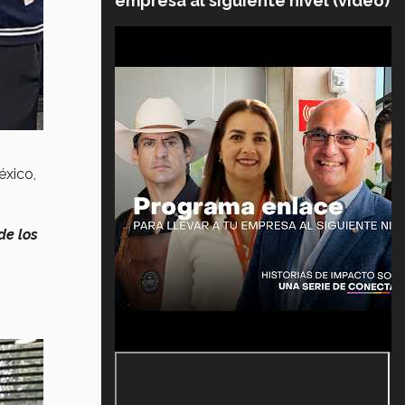
empresa al siguiente nivel (video)
éxico,
de los