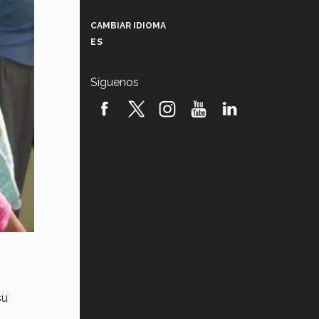
Más que un festival cultural: así es
la magia de VIBRART 2026 (video)
CAMBIAR IDIOMA
ES
Javier Guzmán: investigación con
impacto social (video)
Síguenos
¡México, en el top del mundial de
robótica FIRST 2026! (video)
Vida Tec: Pasión, disciplina y
básquetbol, con Gael Adame
(video)
¿Cómo es el Modelo Educativo
Tec? (video)
Vida Tec: Feminismo e Inteligencia
Artificial, Paola Ricaurte (video)
su