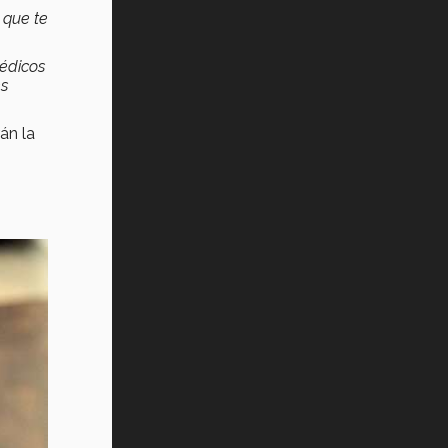
 que te
médicos
s
án la