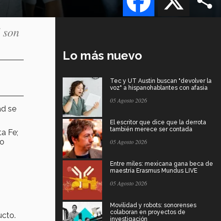
 son
Lo más nuevo
Tec y UT Austin buscan "devolver la
voz" a hispanohablantes con afasia
05 Agosto 2026
ad se
El escritor que dice que la derrota
también merece ser contada
a Fe;
to
05 Agosto 2026
Entre miles: mexicana gana beca de
maestría Erasmus Mundus LIVE
05 Agosto 2026
Movilidad y robots: sonorenses
colaboran en proyectos de
ucto.
investigación