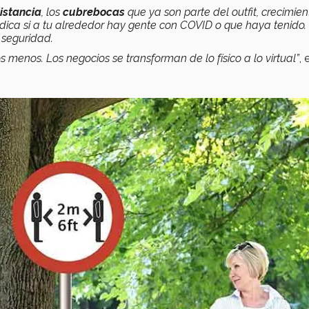
istancia
, los
cubrebocas
que ya son parte del outfit, crecimie
ndica si a tu alrededor hay gente con COVID o que haya tenido.
 seguridad.
s menos. Los negocios se transforman de lo físico a lo virtual”
, 