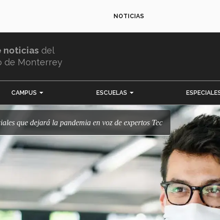
NOTICIAS
e noticias
del
o de Monterrey
CAMPUS
ESCUELAS
ESPECIALE
ciales que dejará la pandemia en voz de expertos Tec