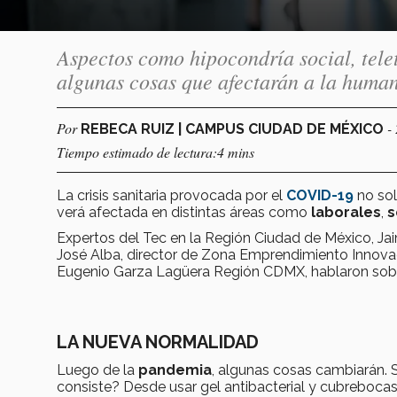
Aspectos como hipocondría social, tel
algunas cosas que afectarán a la hum
Por
-
REBECA RUIZ | CAMPUS CIUDAD DE MÉXICO
Tiempo estimado de lectura:4 mins
La crisis sanitaria provocada por el
COVID-19
no sol
verá afectada en distintas áreas como
laborales
,
s
Expertos del Tec en la Región Ciudad de México, Ja
José Alba, director de Zona Emprendimiento Innovad
Eugenio Garza Lagüera Región CDMX, hablaron sobr
LA NUEVA NORMALIDAD
Luego de la
pandemia
, algunas cosas cambiarán. 
consiste? Desde usar gel antibacterial y cubrebocas