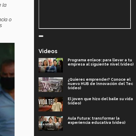
 la
ncia o
s
Videos
Programa enlace: para llevar a tu
empresa al siguiente nivel (video)
¿Quieres emprender? Conoce el
nuevo HUB de Innovación del Tec
(video)
El joven que hizo del baile su vida
(video)
Aula Futura: transformar la
experiencia educativa (video)