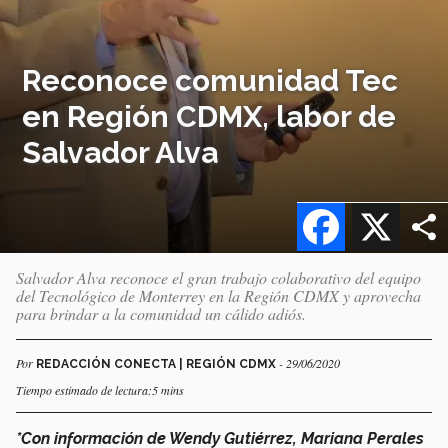
Reconoce comunidad Tec
en Región CDMX, labor de
Salvador Alva
Facebook
X
Salvador Alva reconoce el gran trabajo colaborativo del equipo
del Tecnológico de Monterrey en la Región CDMX y aprovecha
para brindar a la comunidad un cálido adiós.
Por
- 29/06/2020
REDACCIÓN CONECTA | REGIÓN CDMX
Tiempo estimado de lectura:5 mins
*Con información de Wendy Gutiérrez, Mariana Perales