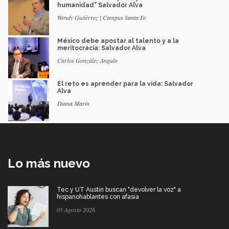
humanidad" Salvador Alva
Wendy Gutiérrez | Campus Santa Fe
México debe apostar al talento y a la
meritocracia: Salvador Alva
Carlos González Angulo
El reto es aprender para la vida: Salvador
Alva
Diana Marín
Lo más nuevo
Tec y UT Austin buscan "devolver la voz" a
hispanohablantes con afasia
05 Agosto 2026