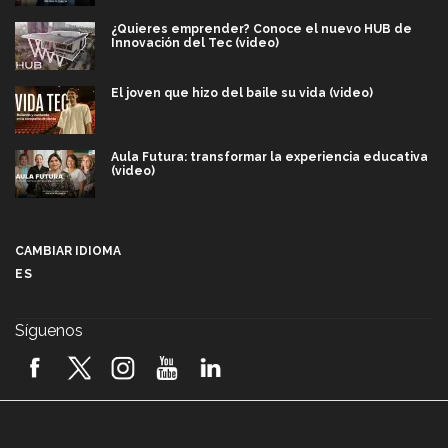
¿Quieres emprender? Conoce el nuevo HUB de
Innovación del Tec (video)
El joven que hizo del baile su vida (video)
Aula Futura: transformar la experiencia educativa
(video)
Más que un festival cultural: así es la magia de
VIBRART 2026 (video)
CAMBIAR IDIOMA
ES
Javier Guzmán: investigación con impacto social
(video)
Síguenos
¡México, en el top del mundial de robótica FIRST
2026! (video)
Vida Tec: Pasión, disciplina y básquetbol, con Gael
Adame (video)
A