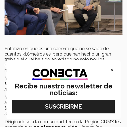
Enfatizó en que es una carrerra que no se sabe de
cuántos kilómetros es, pero que han hecho un gran
trabajo el cual ha sido apreciado no solo por los
estudiantes sino por la sociedad en México y en el
×
mundo.
“Este rol que tiene el Tec durante la pandemia,
está
trascendiendo las fronteras,
nos enfrentamos a
Recibe nuestro newsletter de
momentos retadores.
noticias:
“El Tec ha sido historia de
resiliencia, emprendimiento,
innovación
y cada vez salimos más fortalecidos. Nos
tocará no solo adaptarnos sino construir la nueva
normalidad”, señaló.
Dirigiéndose a la comunidad Tec en la Región CDMX les