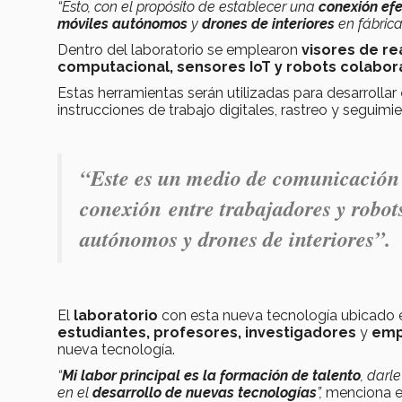
“Esto, con el propósito de establecer una
conexión efe
móviles autónomos
y
drones de interiores
en fábrica
Dentro del laboratorio se emplearon
visores de re
computacional, sensores IoT y robots colabora
Estas herramientas serán utilizadas
para desarrollar
instrucciones de trabajo digitales, rastreo y segui
“Este es un
medio de comunicació
conexión
entre trabajadores y robot
autónomos
y
drones de interiores
”.
El
laboratorio
con esta nueva tecnología ubicado 
estudiantes, profesores, investigadores
y
emp
nueva tecnología.
“
Mi labor principal es la formación de talento
, darl
en el
desarrollo de nuevas tecnologías
”,
menciona el