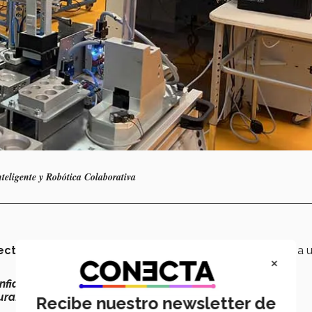
nteligente y Robótica Colaborativa
ctar cientos de dispositivos
y
equipos inteligentes
a 
×
nfiable
y de
baja latencia
que permite
transmitir grandes
ura.
Recibe nuestro newsletter de