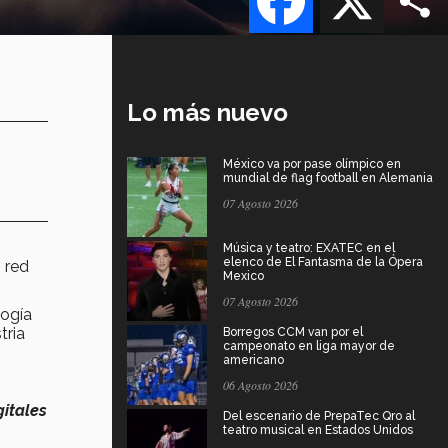
Lo más nuevo
México va por pase olímpico en
mundial de flag football en Alemania
07 Agosto 2026
Música y teatro: EXATEC en el
elenco de El Fantasma de la Ópera
n red
Mexico
07 Agosto 2026
logía
tria
Borregos CCM van por el
campeonato en liga mayor de
americano
06 Agosto 2026
gitales
Del escenario de PrepaTec Qro al
teatro musical en Estados Unidos