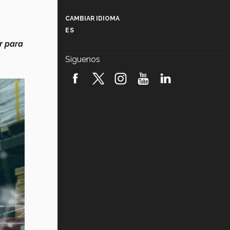
Más que un festival cultural: así es
la magia de VIBRART 2026 (video)
CAMBIAR IDIOMA
ES
Javier Guzmán: investigación con
r para
impacto social (video)
Síguenos
¡México, en el top del mundial de
robótica FIRST 2026! (video)
Vida Tec: Pasión, disciplina y
básquetbol, con Gael Adame
(video)
¿Cómo es el Modelo Educativo
Tec? (video)
Vida Tec: Feminismo e Inteligencia
Artificial, Paola Ricaurte (video)