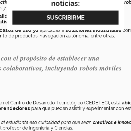
noticias:
ctiva
entre trabajadores y robots colaborativos, incluyendo
ro
s y almacenes inteligentes” señala.
alidad aumentada y virtual, cámaras de visión
tivos y móviles.
casos de uso 5G
aplicadas a
soluciones industriales
co
miento de productos, navegación autónoma, entre otras.
n
con el propósito de establecer una
s colaborativos, incluyendo
robots móviles
en el Centro de Desarrollo Tecnológico (CEDETEC), está
abi
rendedores
para que puedan asistir y experimentar con es
e al estudiante esa curiosidad para que sean
creativos e innov
 profesor de Ingeniería y Ciencias.