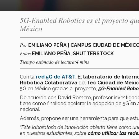
5G-Enabled Robotics es el proyecto qu
México
Por
EMILIANO PEÑA | CAMPUS CIUDAD DE MÉXIC
Fotos
EMILIANO PEÑA, SHUTTERSTOCK
Tiempo estimado de lectura:4 mins
Con la
red 5G de AT&T
, El
laboratorio de Interne
Robótica Colaborativa
del
Tec Ciudad de Méxi
5G en México gracias al proyecto,
5G-Enabled Robot
De acuerdo con David Romero, profesor investigador 
tiene como finalidad acelerar la adopción de 5G en a
nacional.
Además, propone ser una herramienta para que estud
“Este laboratorio de innovación abierta tiene como u
en nuestros estudiantes, sobre
cómo utilizar las rede