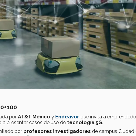
00+100
sada por
AT&T México
y
Endeavor
que invita a emprendedo
lo a presentar casos de uso de
tecnología 5G
.
ollado por
profesores investigadores
de campus Ciudad 