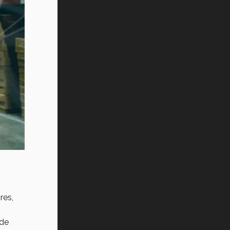
res,
de