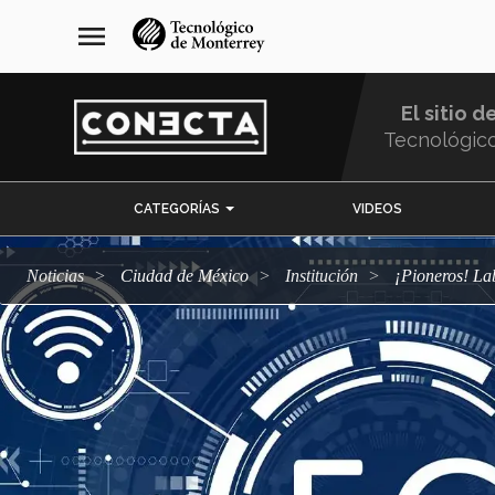
Pasar
navegación
menu
al
principal
contenido
principal
El sitio d
Tecnológic
Menu
CATEGORÍAS
VIDEOS
Comunidad
Noticias
Ciudad de México
Institución
¡Pioneros! 