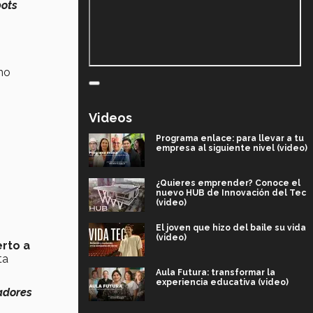
bots
mo
Videos
Programa enlace: para llevar a tu
empresa al siguiente nivel (video)
¿Quieres emprender? Conoce el
nuevo HUB de Innovación del Tec
(video)
El joven que hizo del baile su vida
(video)
erto a
ta
Aula Futura: transformar la
experiencia educativa (video)
adores