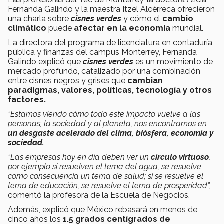
Fernanda Galindo y la maestra Itzel Alcérreca ofrecieron
una charla sobre
cisnes verdes
y cómo el
cambio
climático
puede
afectar en la
economía
mundial.
La directora del programa de licenciatura en contaduría
pública y finanzas del campus Monterrey, Fernanda
Galindo explicó que
cisnes verdes
es un movimiento de
mercado profundo, catalizado por una combinación
entre cisnes negros y grises que
cambian
paradigmas, valores, políticas, tecnología y otros
factores
.
“Estamos viendo cómo todo este impacto vuelve a las
personas, la sociedad y al planeta, nos encontramos en
un
desgaste acelerado del clima, biósfera, economía y
sociedad
.
“
Las empresas hoy en día deben ver un
círculo virtuoso
,
por ejemplo si resuelven el tema del agua, se resuelve
como consecuencia un tema de salud; si se resuelve el
tema de educación, se resuelve el tema de prosperidad”
,
comentó la profesora de la Escuela de Negocios.
Además, explicó que México rebasará en menos de
cinco años los
1.5 grados centígrados de