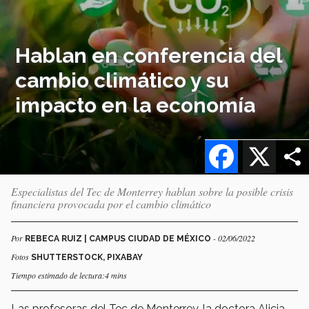
Hablan en conferencia del
cambio climático y su
impacto en la economía
Facebook
X
Especialistas del Tec de Monterrey hablan sobre la posible crisis
financiera provocada por el cambio climático
Por
- 02/06/2022
REBECA RUIZ | CAMPUS CIUDAD DE MÉXICO
Fotos
SHUTTERSTOCK, PIXABAY
Tiempo estimado de lectura:4 mins
Las profesoras del Tec de Monterrey, la doctora Alicia