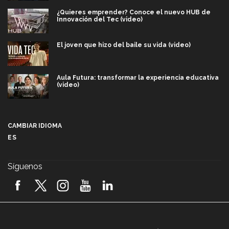
¿Quieres emprender? Conoce el nuevo HUB de
Innovación del Tec (video)
El joven que hizo del baile su vida (video)
Aula Futura: transformar la experiencia educativa
(video)
Más que un festival cultural: así es la magia de
VIBRART 2026 (video)
CAMBIAR IDIOMA
ES
Javier Guzmán: investigación con impacto social
(video)
Síguenos
¡México, en el top del mundial de robótica FIRST
2026! (video)
Vida Tec: Pasión, disciplina y básquetbol, con Gael
Adame (video)
A