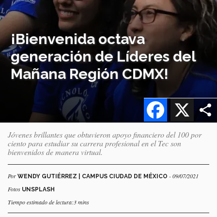
¡Bienvenida octava
generación de Líderes del
Mañana Región CDMX!
Facebook
X
Jóvenes brillantes que obtuvieron apoyo financiero del 100 por
ciento para estudiar su carrera profesional en el Tec son
bienvenidos de manera virtual.
Por
- 09/07/2021
WENDY GUTIÉRREZ | CAMPUS CIUDAD DE MÉXICO
Fotos
UNSPLASH
Tiempo estimado de lectura:3 mins