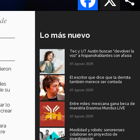
 de
Lo más nuevo
Tec y UT Austin buscan "devolver la
voz" a hispanohablantes con afasia
05 Agosto 2026
ieron
El escritor que dice que la derrota
también merece ser contada
des
de su
05 Agosto 2026
Entre miles: mexicana gana beca de
ar lo
maestría Erasmus Mundus LIVE
 crear
05 Agosto 2026
ara
Movilidad y robots: sonorenses
tre
colaboran en proyectos de
investigación