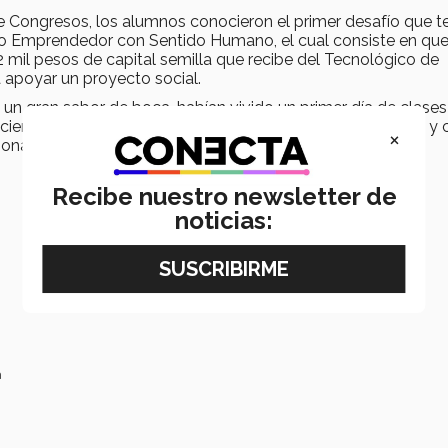
de Congresos, los alumnos conocieron el primer desafío que t
to Emprendedor con Sentido Humano, el cual consiste en qu
il pesos de capital semilla que recibe del Tecnológico de
 apoyar un proyecto social.
n un gran sabor de boca, habían vivido un primer día de clases
eron todo lo que la vida universitaria en el Tec les ofrece 
×
onal.
Recibe nuestro newsletter de
noticias:
a