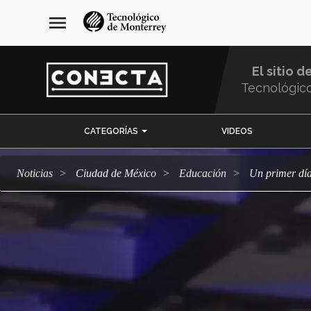
Pasar
navegación
menu
al
principal
contenido
principal
El sitio d
Tecnológic
Menu
CATEGORÍAS
VIDEOS
Comunidad
Noticias
Ciudad de México
Educación
Un primer d