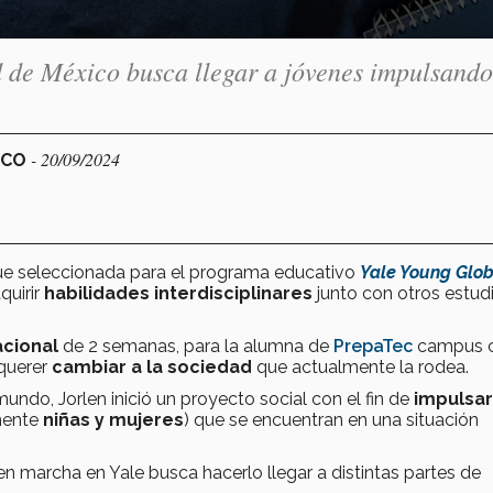
de México busca llegar a jóvenes impulsando
- 20/09/2024
ICO
e seleccionada para el programa educativo
Yale Young Glob
dquirir
habilidades interdisciplinares
junto con otros estud
acional
de 2 semanas, para la alumna de
PrepaTec
campus 
querer
cambiar a la sociedad
que actualmente la rodea.
undo, Jorlen inició un proyecto social con el fin de
impulsar
mente
niñas y mujeres
) que se encuentran en una situación
marcha en Yale busca hacerlo llegar a distintas partes de