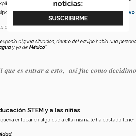
noticias:
xplica.
uipo le pedían crear una
ONG
enfocada a cualquier
Objetivo
ue que sus 3 compañeros venían de distintos
contextos
exponía alguna situación, dentro del equipo había una person
ragua
y yo de
México
”.
cil que es entrar a esto, así fue como decidim
ducación STEM y a las niñas
se quería enfocar en algo que a ella misma le ha costado tener
aldad.