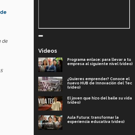
 de
a de
Videos
Programa enlace: para llevar a tu
empresa al siguiente nivel (video)
os
¿Quieres emprender? Conoce el
nuevo HUB de Innovación del Tec
(video)
El joven que hizo del baile su vida
(video)
Aula Futura: transformar la
experiencia educativa (video)