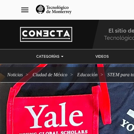
Pasar
navegación
menu
al
principal
contenido
principal
El sitio d
Tecnológic
Menu
CATEGORÍAS
VIDEOS
Comunidad
Noticias
Ciudad de México
Educación
STEM para to