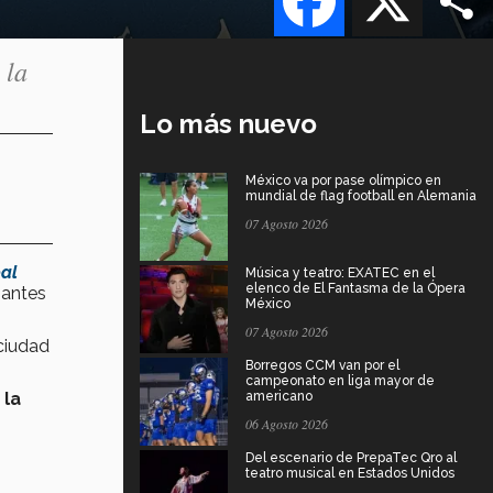
 la
Lo más nuevo
México va por pase olímpico en
mundial de flag football en Alemania
07 Agosto 2026
al
Música y teatro: EXATEC en el
elenco de El Fantasma de la Ópera
iantes
México
07 Agosto 2026
ciudad
Borregos CCM van por el
campeonato en liga mayor de
 la
americano
06 Agosto 2026
Del escenario de PrepaTec Qro al
teatro musical en Estados Unidos