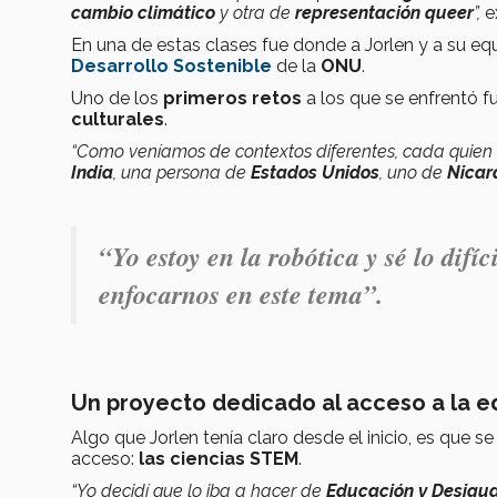
cambio climático
y otra de
representación queer
”,
e
En una de estas clases fue donde a Jorlen y a su eq
Desarrollo Sostenible
de la
ONU
.
Uno de los
primeros retos
a los que se enfrentó f
culturales
.
“Como veníamos de contextos diferentes, cada quien 
India
, una persona de
Estados Unidos
, uno de
Nica
“Yo e
stoy en la
robótica
y sé lo difí
enfocarnos en este tema”.
Un proyecto dedicado al acceso a la e
Algo que Jorlen tenía claro desde el inicio, es que 
acceso:
las ciencias STEM
.
“Yo decidí que lo iba a hacer de
Educación y Desigu