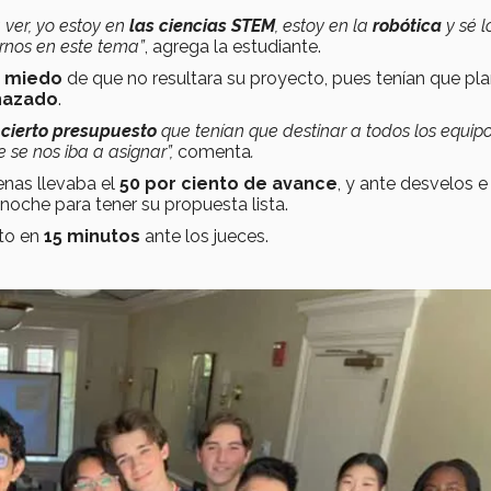
a ver, yo estoy en
las ciencias STEM
, estoy en la
robótica
y sé lo
arnos en este tema”
, agrega la estudiante.
a miedo
de que no resultara su proyecto, pues tenían que pla
hazado
.
n
cierto presupuesto
que tenían que destinar a todos los equipo
e se nos iba a asignar”,
comenta
.
nas llevaba el
50 por ciento de avance
, y ante desvelos e
noche para tener su propuesta lista.
cto en
15 minutos
ante los jueces.