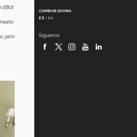
Más que un festival cultural: así es
la magia de VIBRART 2026 (video)
 difícil
CAMBIAR IDIOMA
ES
|
EN
nearlo
Javier Guzmán: investigación con
impacto social (video)
Síguenos
s, pero
¡México, en el top del mundial de
robótica FIRST 2026! (video)
Vida Tec: Pasión, disciplina y
básquetbol, con Gael Adame
(video)
¿Cómo es el Modelo Educativo
Tec? (video)
Vida Tec: Feminismo e Inteligencia
Artificial, Paola Ricaurte (video)