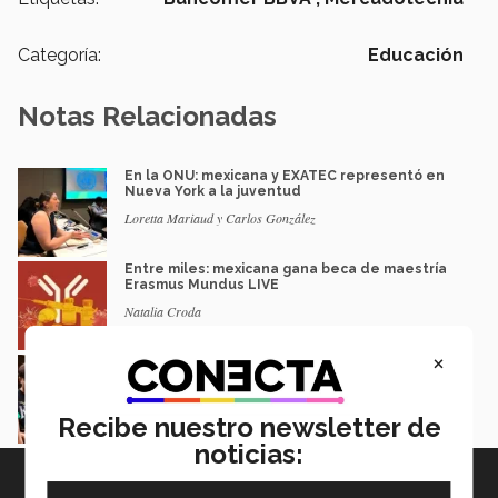
Categoría:
Educación
Notas Relacionadas
En la ONU: mexicana y EXATEC representó en
Nueva York a la juventud
Loretta Mariaud y Carlos González
Entre miles: mexicana gana beca de maestría
Erasmus Mundus LIVE
Natalia Croda
×
Estudiantes de 5 campus Tec impulsan
proyectos en la Sierra Tarahumara
Juan José Flores Nava
Recibe nuestro newsletter de
noticias: