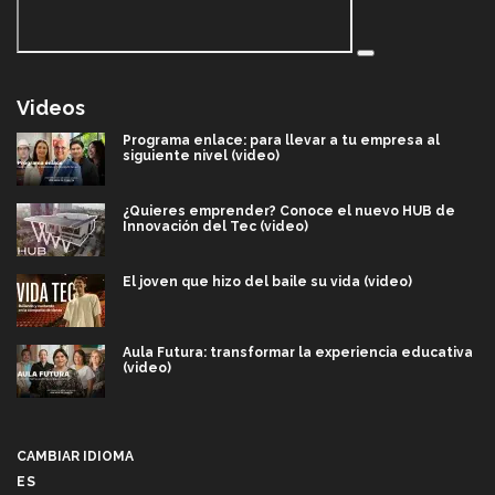
Videos
Programa enlace: para llevar a tu empresa al
siguiente nivel (video)
¿Quieres emprender? Conoce el nuevo HUB de
Innovación del Tec (video)
El joven que hizo del baile su vida (video)
Aula Futura: transformar la experiencia educativa
(video)
Más que un festival cultural: así es la magia de
VIBRART 2026 (video)
CAMBIAR IDIOMA
ES
Javier Guzmán: investigación con impacto social