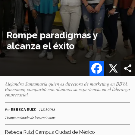
Rompe paradigmas y
alcanza el éxito
Facebook
X
Alejandra Santamaría quien es directora de marketing en BBVA
Bancomer, compartió con alumnos su experiencia en el liderazgo
empresarial.
Por
- 11/05/2018
REBECA RUIZ
Tiempo estimado de lectura:2 mins
Rebeca Ruiz| Campus Ciudad de México