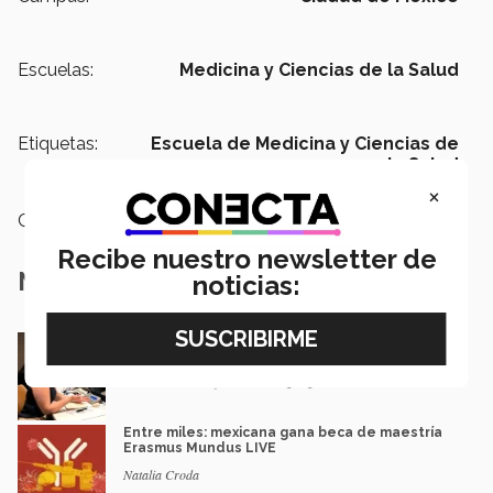
Escuelas:
Medicina y Ciencias de la Salud
Etiquetas:
Escuela de Medicina y Ciencias de
la Salud
×
Categoría:
Educación
Recibe nuestro newsletter de
Notas Relacionadas
noticias:
En la ONU: mexicana y EXATEC representó en
Nueva York a la juventud
Loretta Mariaud y Carlos González
Entre miles: mexicana gana beca de maestría
Erasmus Mundus LIVE
Natalia Croda