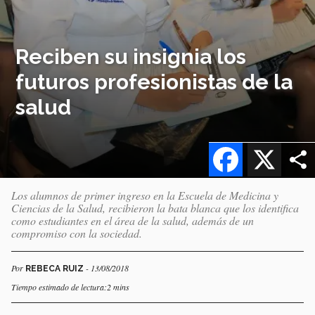
Reciben su insignia los
futuros profesionistas de la
salud
Facebook
X
Los alumnos de primer ingreso en la Escuela de Medicina y
Ciencias de la Salud, recibieron la bata blanca que los identifica
como estudiantes en el área de la salud, además de un
compromiso con la sociedad.
Por
- 13/08/2018
REBECA RUIZ
Tiempo estimado de lectura:2 mins