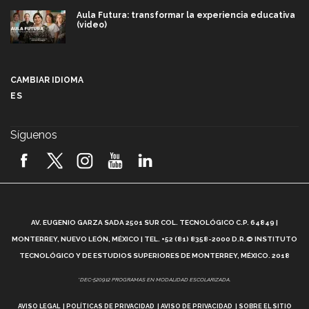
Aula Futura: transformar la experiencia educativa
(video)
Más que un festival cultural: así es la magia de
VIBRART 2026 (video)
CAMBIAR IDIOMA
ES
Javier Guzmán: investigación con impacto social
(video)
Síguenos
¡México, en el top del mundial de robótica FIRST
2026! (video)
Vida Tec: Pasión, disciplina y básquetbol, con Gael
Adame (video)
A
AV. EUGENIO GARZA SADA 2501 SUR COL. TECNOLÓGICO C.P. 64849 |
L
¿Cómo es el Modelo Educativo Tec? (video)
MONTERREY, NUEVO LEÓN, MÉXICO | TEL. +52 (81) 8358-2000 D.R.© INSTITUTO
TECNOLÓGICO Y DE ESTUDIOS SUPERIORES DE MONTERREY, MÉXICO. 2018
Vida Tec: Feminismo e Inteligencia Artificial, Paola
*DEC-520912 PROGRAMAS EN MODALIDAD ESCOLARIZADA.
Ricaurte (video)
AVISO LEGAL
POLÍTICAS DE PRIVACIDAD
AVISO DE PRIVACIDAD
SOBRE EL SITIO