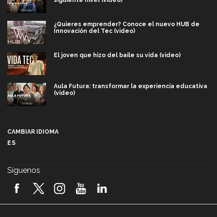
siguiente nivel (video)
¿Quieres emprender? Conoce el nuevo HUB de
Innovación del Tec (video)
El joven que hizo del baile su vida (video)
Aula Futura: transformar la experiencia educativa
(video)
Más que un festival cultural: así es la magia de
VIBRART 2026 (video)
CAMBIAR IDIOMA
ES
Javier Guzmán: investigación con impacto social
(video)
Síguenos
¡México, en el top del mundial de robótica FIRST
2026! (video)
Vida Tec: Pasión, disciplina y básquetbol, con Gael