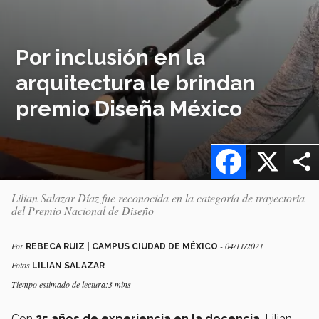
Por inclusión en la
arquitectura le brindan
premio Diseña México
Facebook
X
Lilian Salazar Díaz fue reconocida en la categoría de trayectoria
del Premio Nacional de Diseño
Por
- 04/11/2021
REBECA RUIZ | CAMPUS CIUDAD DE MÉXICO
Fotos
LILIAN SALAZAR
Tiempo estimado de lectura:3 mins
Con
25 años de experiencia en la docencia
, Lilian