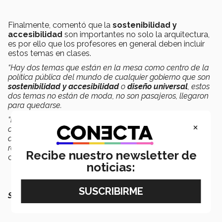
Finalmente, comentó que la
sostenibilidad y
accesibilidad
son importantes no solo la arquitectura,
es por ello que los profesores en general deben incluir
estos temas en clases.
“Hay dos temas que están en la mesa como centro de la
política pública del mundo de cualquier gobierno que son
sostenibilidad y accesibilidad
o
diseño universal
, estos
dos temas no están de moda, no son pasajeros, llegaron
para quedarse.
“
La accesibilidad no solo arquitectónica
, legal, de las
×
comunicaciones, de todo, entonces no hay una área
disciplinar que se escape de esto como algo sumamente
relevante si ponemos a la persona como el centro”,
Recibe nuestro newsletter de
concluyó.
noticias:
SEGURO QUERRÁS LEER TAMBIÉN: