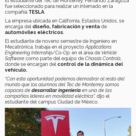
El estudiante del Tec de Monterrey, Fernando Zaragoza
fue seleccionado para realizar un internado en la
compañía
TESLA
.
La empresa ubicada en California, Estados Unidos, se
encarga del
diseño, fabricación y venta
de
automóviles eléctricos
.
El estudiante de noveno semestre de Ingeniero en
Mecatrónica, trabaja en el proyecto
Applications
Engineering Internship/Co-Op
, en el área de
Vehicle
Software
como parte del equipo de
Chassis Controls
,
donde se encargan del
control de la dinámica del
vehículo.
“Con esta oportunidad podemos demostrar al resto del
mundo que los alumnos del Tec de Monterrey somos
capaces de
desarrollar ingeniería
en una de las
compañías líderes en movilidad eléctrica”,
dijo el
estudiante del campus Ciudad de México.