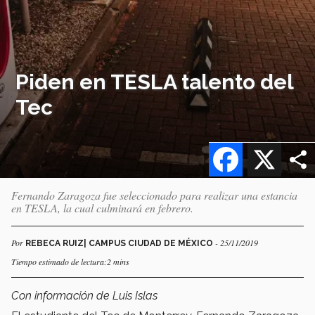
Piden en TESLA talento del
Tec
Facebook
X
Fernando Zaragoza fue seleccionado para realizar una estancia
en TESLA, la cual culminará en febrero.
Por
- 25/11/2019
REBECA RUIZ| CAMPUS CIUDAD DE MÉXICO
Tiempo estimado de lectura:2 mins
Con información de Luis Islas