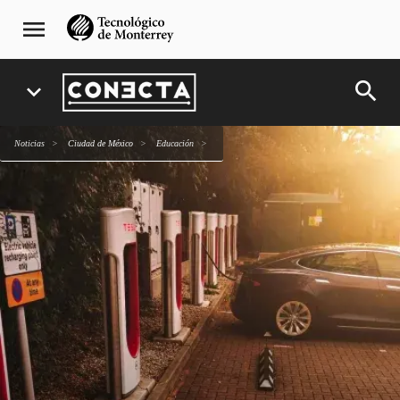
Pasar
navegación
menu
al
principal
contenido
principal
search
expand_more
Noticias
Ciudad de México
Educación