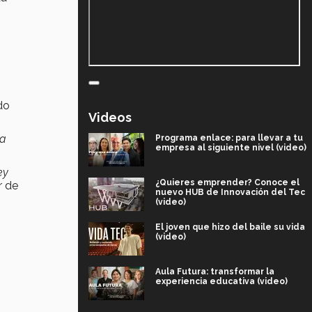
do
Videos
ra
Programa enlace: para llevar a tu
empresa al siguiente nivel (video)
ey
¿Quieres emprender? Conoce el
r de
nuevo HUB de Innovación del Tec
(video)
El joven que hizo del baile su vida
(video)
Aula Futura: transformar la
experiencia educativa (video)