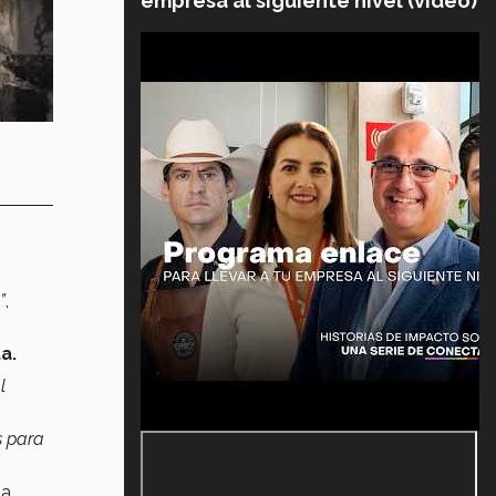
empresa al siguiente nivel (video)
”
,
a.
l
s para
da