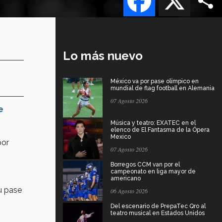
Lo más nuevo
México va por pase olímpico en
mundial de flag football en Alemania
07 Agosto 2026
e
Música y teatro: EXATEC en el
elenco de El Fantasma de la Ópera
Mexico
por
07 Agosto 2026
Borregos CCM van por el
campeonato en liga mayor de
americano
u pase
06 Agosto 2026
Del escenario de PrepaTec Qro al
teatro musical en Estados Unidos