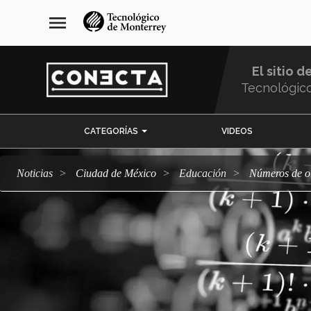
Pasar
navegación
menu
al
principal
contenido
principal
El sitio d
Tecnológic
Menu
CATEGORÍAS
VIDEOS
Comunidad
Noticias
Ciudad de México
Educación
Números de 