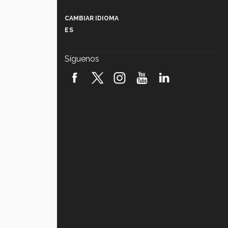
Más que un festival cultural: así es
la magia de VIBRART 2026 (video)
CAMBIAR IDIOMA
ES
Javier Guzmán: investigación con
impacto social (video)
Síguenos
¡México, en el top del mundial de
robótica FIRST 2026! (video)
Vida Tec: Pasión, disciplina y
básquetbol, con Gael Adame
(video)
¿Cómo es el Modelo Educativo
Tec? (video)
Vida Tec: Feminismo e Inteligencia
Artificial, Paola Ricaurte (video)