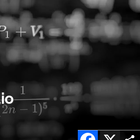
io
Facebook
X