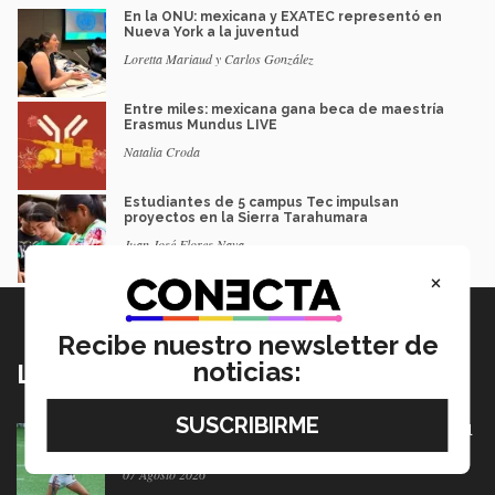
En la ONU: mexicana y EXATEC representó en
Nueva York a la juventud
Loretta Mariaud y Carlos González
Entre miles: mexicana gana beca de maestría
Erasmus Mundus LIVE
Natalia Croda
Estudiantes de 5 campus Tec impulsan
proyectos en la Sierra Tarahumara
Juan José Flores Nava
×
Recibe nuestro newsletter de
noticias:
Lo más nuevo
México va por pase olímpico en mundial de flag football
en Alemania
07 Agosto 2026