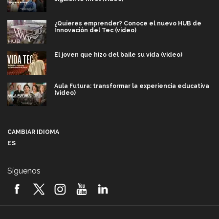
¿Quieres emprender? Conoce el nuevo HUB de
Innovación del Tec (video)
El joven que hizo del baile su vida (video)
Aula Futura: transformar la experiencia educativa
(video)
Más que un festival cultural: así es la magia de
VIBRART 2026 (video)
CAMBIAR IDIOMA
ES
Javier Guzmán: investigación con impacto social
(video)
Síguenos
¡México, en el top del mundial de robótica FIRST
2026! (video)
Vida Tec: Pasión, disciplina y básquetbol, con Gael
Adame (video)