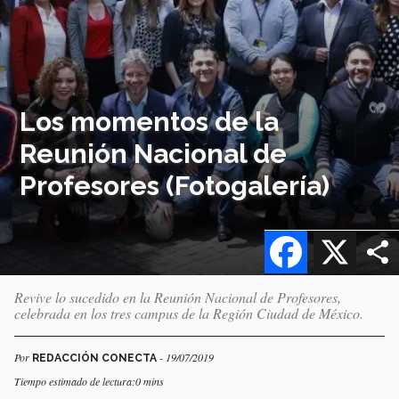
Los momentos de la
Reunión Nacional de
Profesores (Fotogalería)
Facebook
X
Revive lo sucedido en la Reunión Nacional de Profesores,
celebrada en los tres campus de la Región Ciudad de México.
Por
- 19/07/2019
REDACCIÓN CONECTA
Tiempo estimado de lectura:0 mins