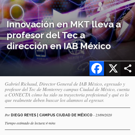
Innovación en MKT lleva a
profesor del Tec a
dirección en IAB México
Facebook
X
Gabriel Richaud, Director General de IAB México, egresado y
profesor del Tec de Monterrey campus Ciudad de México, cuenta
a CONECTA cómo ha sido su trayectoria profesional y qué es lo
que realmente deben buscar los alumnos al egresar.
Por
- 23/09/2020
DIEGO REYES | CAMPUS CIUDAD DE MÉXICO
Tiempo estimado de lectura:4 mins