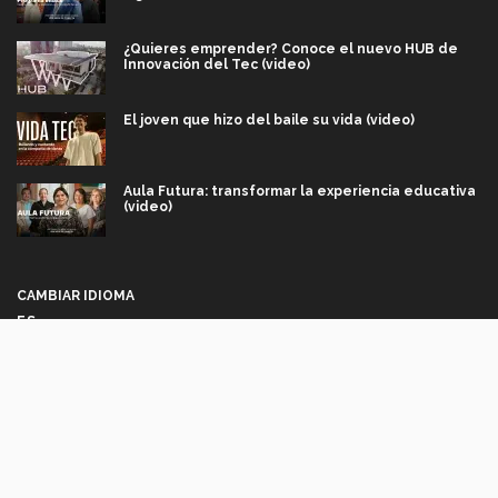
¿Quieres emprender? Conoce el nuevo HUB de
Innovación del Tec (video)
El joven que hizo del baile su vida (video)
Aula Futura: transformar la experiencia educativa
(video)
Más que un festival cultural: así es la magia de
VIBRART 2026 (video)
CAMBIAR IDIOMA
ES
Javier Guzmán: investigación con impacto social
(video)
Síguenos
¡México, en el top del mundial de robótica FIRST
2026! (video)
Vida Tec: Pasión, disciplina y básquetbol, con Gael
Adame (video)