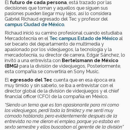
El
futuro de cada persona
, está trazado por las
decisiones que toman y aquellos que siguen sus
pasiones pueden llegar muy lejos, así lo considera
Gabriel Richaud egresado del Tec y profesor del
campus Ciudad de México
.
Richaud inició su camino profesional cuando estudiaba
Mercadotecnia en el
Tec campus Estado de México
al
ser becario del departamento de multimedia y
apasionado por los videojuegos, la tecnología y la
mercadotecnia, su director de carrera, Edgar Sánchez, lo
invitó a una entrevista con
Bertelsmann de México
(BMG)
para la división de videojuegos. Posteriormente,
esta compañía se convertiría en Sony Music.
El
egresado del Tec
cuenta que en esa época era
muy tímido y sin saberlo, se iba a entrevistar con el
director global de la división de videojuegos y el chief
financial officer (CFO) de la compañía en México.
“Siendo un tema que es tan apasionante para mi como
los videojuegos, perdí toda la timidez y me sentí muy
cómodo hablando, pero evidentemente después de la
entrevista no me dieron el empleo, porque yo estaba en
sexto semestre y ellos buscaban al gerente de la división”